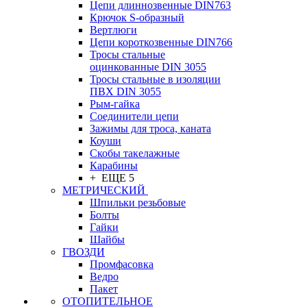
Цепи длиннозвенные DIN763
Крючок S-образный
Вертлюги
Цепи короткозвенные DIN766
Тросы стальные
оцинкованные DIN 3055
Тросы стальные в изоляции
ПВХ DIN 3055
Рым-гайка
Соединители цепи
Зажимы для троса, каната
Коуши
Скобы такелажные
Карабины
+ ЕЩЕ 5
МЕТРИЧЕСКИЙ
Шпильки резьбовые
Болты
Гайки
Шайбы
ГВОЗДИ
Промфасовка
Ведро
Пакет
ОТОПИТЕЛЬНОЕ