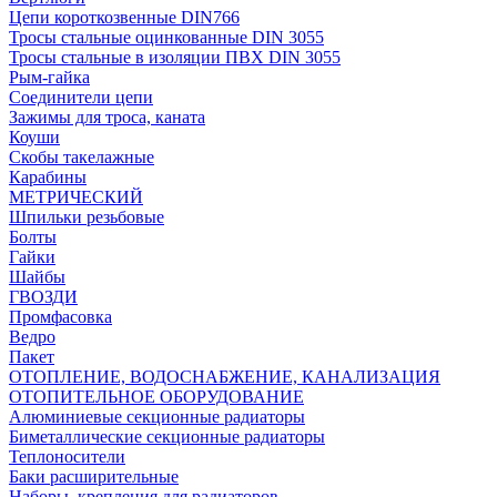
Цепи короткозвенные DIN766
Тросы стальные оцинкованные DIN 3055
Тросы стальные в изоляции ПВХ DIN 3055
Рым-гайка
Соединители цепи
Зажимы для троса, каната
Коуши
Скобы такелажные
Карабины
МЕТРИЧЕСКИЙ
Шпильки резьбовые
Болты
Гайки
Шайбы
ГВОЗДИ
Промфасовка
Ведро
Пакет
ОТОПЛЕНИЕ, ВОДОСНАБЖЕНИЕ, КАНАЛИЗАЦИЯ
ОТОПИТЕЛЬНОЕ ОБОРУДОВАНИЕ
Алюминиевые секционные радиаторы
Биметаллические секционные радиаторы
Теплоносители
Баки расширительные
Наборы, крепления для радиаторов