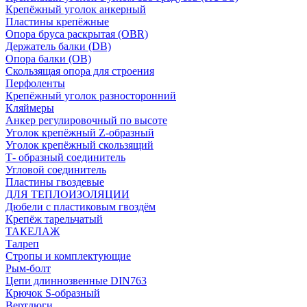
Крепёжный уголок анкерный
Пластины крепёжные
Опора бруса раскрытая (OBR)
Держатель балки (DB)
Опора балки (ОВ)
Скользящая опора для строения
Перфоленты
Крепёжный уголок разносторонний
Кляймеры
Анкер регулировочный по высоте
Уголок крепёжный Z-образный
Уголок крепёжный скользящий
Т- образный соединитель
Угловой соединитель
Пластины гвоздевые
ДЛЯ ТЕПЛОИЗОЛЯЦИИ
Дюбели с пластиковым гвоздём
Крепёж тарельчатый
ТАКЕЛАЖ
Талреп
Стропы и комплектующие
Рым-болт
Цепи длиннозвенные DIN763
Крючок S-образный
Вертлюги