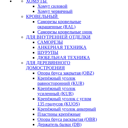
ХОМУТЫ
Хомут силовой
Хомут червячный
КРОВЕЛЬНЫЙ
Саморезы кровельные
окрашенные (RAL)
Саморезы кровельные цинк
ДЛЯ ВНУТРЕННЕЙ ОТДЕЛКИ
САМОРЕЗЫ
АНКЕРНАЯ ТЕХНИКА
ШУРУПЫ
ДЮБЕЛЬНАЯ ТЕХНИКА
ДЛЯ ДЕРЕВЯННОГО
ДОМОСТРОЕНИЯ
Опора бруса закрытая (OBZ)
Крепёжный уголок
равносторонний (KUR)
Крепёжный уголок
усиленный (KUR)
Крепёжный уголок с углом
135 градусов (KUOS)
Крепёжный уголок анкерный
Пластины крепёжные
Опора бруса раскрытая (OBR)
Держатель балки (DB)