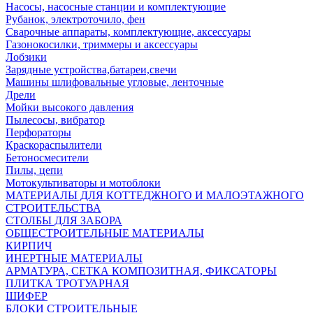
Насосы, насосные станции и комплектующие
Рубанок, электроточило, фен
Сварочные аппараты, комплектующие, аксессуары
Газонокосилки, триммеры и аксессуары
Лобзики
Зарядные устройства,батареи,свечи
Машины шлифовальные угловые, ленточные
Дрели
Мойки высокого давления
Пылесосы, вибратор
Перфораторы
Краскораспылители
Бетоносмесители
Пилы, цепи
Мотокультиваторы и мотоблоки
МАТЕРИАЛЫ ДЛЯ КОТТЕДЖНОГО И МАЛОЭТАЖНОГО
СТРОИТЕЛЬСТВА
СТОЛБЫ ДЛЯ ЗАБОРА
ОБЩЕСТРОИТЕЛЬНЫЕ МАТЕРИАЛЫ
КИРПИЧ
ИНЕРТНЫЕ МАТЕРИАЛЫ
АРМАТУРА, СЕТКА КОМПОЗИТНАЯ, ФИКСАТОРЫ
ПЛИТКА ТРОТУАРНАЯ
ШИФЕР
БЛОКИ СТРОИТЕЛЬНЫЕ