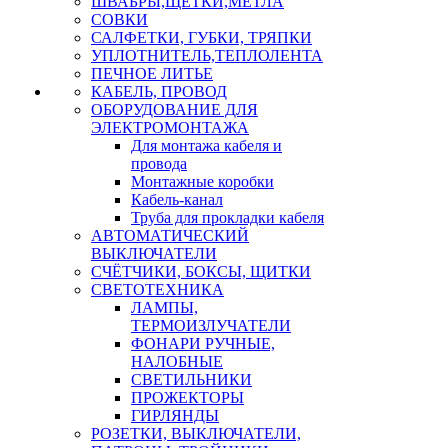
ШВАБРЫ,ЩЕТКИ,МЕТЛА
СОВКИ
САЛФЕТКИ, ГУБКИ, ТРЯПКИ
УПЛОТНИТЕЛЬ,ТЕПЛОЛЕНТА
ПЕЧНОЕ ЛИТЬЕ
КАБЕЛЬ, ПРОВОД
ОБОРУДОВАНИЕ ДЛЯ
ЭЛЕКТРОМОНТАЖА
Для монтажа кабеля и
провода
Монтажные коробки
Кабель-канал
Труба для прокладки кабеля
АВТОМАТИЧЕСКИЙ
ВЫКЛЮЧАТЕЛИ
СЧЁТЧИКИ, БОКСЫ, ЩИТКИ
СВЕТОТЕХНИКА
ЛАМПЫ,
ТЕРМОИЗЛУЧАТЕЛИ
ФОНАРИ РУЧНЫЕ,
НАЛОБНЫЕ
СВЕТИЛЬНИКИ
ПРОЖЕКТОРЫ
ГИРЛЯНДЫ
РОЗЕТКИ, ВЫКЛЮЧАТЕЛИ,