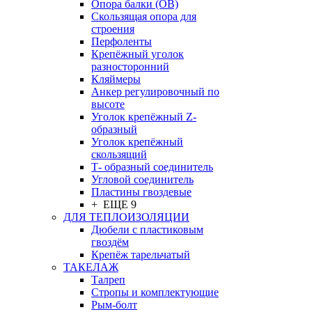
Опора балки (ОВ)
Скользящая опора для
строения
Перфоленты
Крепёжный уголок
разносторонний
Кляймеры
Анкер регулировочный по
высоте
Уголок крепёжный Z-
образный
Уголок крепёжный
скользящий
Т- образный соединитель
Угловой соединитель
Пластины гвоздевые
+ ЕЩЕ 9
ДЛЯ ТЕПЛОИЗОЛЯЦИИ
Дюбели с пластиковым
гвоздём
Крепёж тарельчатый
ТАКЕЛАЖ
Талреп
Стропы и комплектующие
Рым-болт