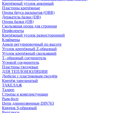
Крепёжный уголок анкерный
Пластины крепёжные
Опора бруса раскрытая (OBR)
Держатель балки (DB)
Опора балки (ОВ)
Скользящая опора для строения
Перфоленты
Крепёжный уголок разносторонний
Кляймеры
Анкер регулировочный по высоте
Уголок крепёжный Z-образный
Уголок крепёжный скользящий
Т- образный соединитель
Угловой соединитель
Пластины гвоздевые
ДЛЯ ТЕПЛОИЗОЛЯЦИИ
Дюбели с пластиковым гвоздём
Крепёж тарельчатый
ТАКЕЛАЖ
Талреп
Стропы и комплектующие
Рым-болт
Цепи длиннозвенные DIN763
Крючок S-образный
Вертлюги