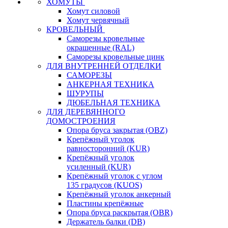
ХОМУТЫ
Хомут силовой
Хомут червячный
КРОВЕЛЬНЫЙ
Саморезы кровельные
окрашенные (RAL)
Саморезы кровельные цинк
ДЛЯ ВНУТРЕННЕЙ ОТДЕЛКИ
САМОРЕЗЫ
АНКЕРНАЯ ТЕХНИКА
ШУРУПЫ
ДЮБЕЛЬНАЯ ТЕХНИКА
ДЛЯ ДЕРЕВЯННОГО
ДОМОСТРОЕНИЯ
Опора бруса закрытая (OBZ)
Крепёжный уголок
равносторонний (KUR)
Крепёжный уголок
усиленный (KUR)
Крепёжный уголок с углом
135 градусов (KUOS)
Крепёжный уголок анкерный
Пластины крепёжные
Опора бруса раскрытая (OBR)
Держатель балки (DB)