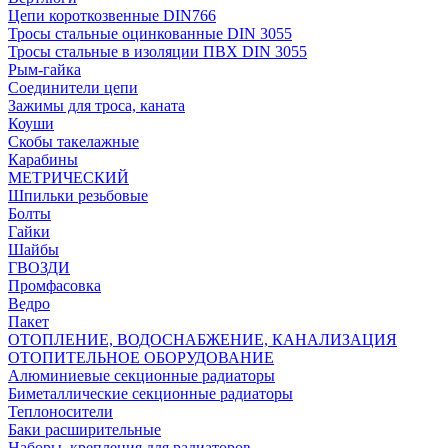
Цепи короткозвенные DIN766
Тросы стальные оцинкованные DIN 3055
Тросы стальные в изоляции ПВХ DIN 3055
Рым-гайка
Соединители цепи
Зажимы для троса, каната
Коуши
Скобы такелажные
Карабины
МЕТРИЧЕСКИЙ
Шпильки резьбовые
Болты
Гайки
Шайбы
ГВОЗДИ
Промфасовка
Ведро
Пакет
ОТОПЛЕНИЕ, ВОДОСНАБЖЕНИЕ, КАНАЛИЗАЦИЯ
ОТОПИТЕЛЬНОЕ ОБОРУДОВАНИЕ
Алюминиевые секционные радиаторы
Биметаллические секционные радиаторы
Теплоносители
Баки расширительные
Наборы, крепления для радиаторов