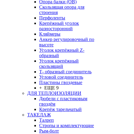
Опора балки (ОВ)
Скользящая опора для
строения
Перфоленты
Крепёжный уголок
разносторонний
Кляймеры
Анкер регулировочный по
высоте
Уголок крепёжный Z-
образный
Уголок крепёжный
скользящий
Т- образный соединитель
Угловой соединитель
Пластины гвоздевые
+ ЕЩЕ 9
ДЛЯ ТЕПЛОИЗОЛЯЦИИ
Дюбели с пластиковым
гвоздём
Крепёж тарельчатый
ТАКЕЛАЖ
Талреп
Стропы и комплектующие
Рым-болт