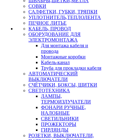
ШВАБРЫ,ЩЕТКИ,МЕТЛА
СОВКИ
САЛФЕТКИ, ГУБКИ, ТРЯПКИ
УПЛОТНИТЕЛЬ,ТЕПЛОЛЕНТА
ПЕЧНОЕ ЛИТЬЕ
КАБЕЛЬ, ПРОВОД
ОБОРУДОВАНИЕ ДЛЯ
ЭЛЕКТРОМОНТАЖА
Для монтажа кабеля и
провода
Монтажные коробки
Кабель-канал
Труба для прокладки кабеля
АВТОМАТИЧЕСКИЙ
ВЫКЛЮЧАТЕЛИ
СЧЁТЧИКИ, БОКСЫ, ЩИТКИ
СВЕТОТЕХНИКА
ЛАМПЫ,
ТЕРМОИЗЛУЧАТЕЛИ
ФОНАРИ РУЧНЫЕ,
НАЛОБНЫЕ
СВЕТИЛЬНИКИ
ПРОЖЕКТОРЫ
ГИРЛЯНДЫ
РОЗЕТКИ, ВЫКЛЮЧАТЕЛИ,