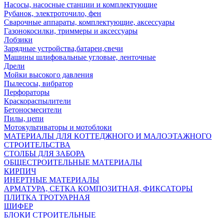
Насосы, насосные станции и комплектующие
Рубанок, электроточило, фен
Сварочные аппараты, комплектующие, аксессуары
Газонокосилки, триммеры и аксессуары
Лобзики
Зарядные устройства,батареи,свечи
Машины шлифовальные угловые, ленточные
Дрели
Мойки высокого давления
Пылесосы, вибратор
Перфораторы
Краскораспылители
Бетоносмесители
Пилы, цепи
Мотокультиваторы и мотоблоки
МАТЕРИАЛЫ ДЛЯ КОТТЕДЖНОГО И МАЛОЭТАЖНОГО
СТРОИТЕЛЬСТВА
СТОЛБЫ ДЛЯ ЗАБОРА
ОБЩЕСТРОИТЕЛЬНЫЕ МАТЕРИАЛЫ
КИРПИЧ
ИНЕРТНЫЕ МАТЕРИАЛЫ
АРМАТУРА, СЕТКА КОМПОЗИТНАЯ, ФИКСАТОРЫ
ПЛИТКА ТРОТУАРНАЯ
ШИФЕР
БЛОКИ СТРОИТЕЛЬНЫЕ