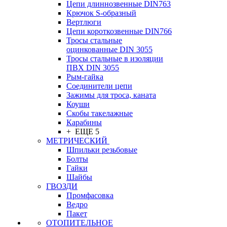
Цепи длиннозвенные DIN763
Крючок S-образный
Вертлюги
Цепи короткозвенные DIN766
Тросы стальные
оцинкованные DIN 3055
Тросы стальные в изоляции
ПВХ DIN 3055
Рым-гайка
Соединители цепи
Зажимы для троса, каната
Коуши
Скобы такелажные
Карабины
+ ЕЩЕ 5
МЕТРИЧЕСКИЙ
Шпильки резьбовые
Болты
Гайки
Шайбы
ГВОЗДИ
Промфасовка
Ведро
Пакет
ОТОПИТЕЛЬНОЕ