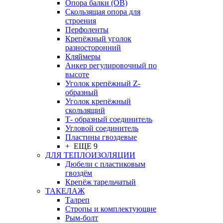
Опора балки (ОВ)
Скользящая опора для
строения
Перфоленты
Крепёжный уголок
разносторонний
Кляймеры
Анкер регулировочный по
высоте
Уголок крепёжный Z-
образный
Уголок крепёжный
скользящий
Т- образный соединитель
Угловой соединитель
Пластины гвоздевые
+ ЕЩЕ 9
ДЛЯ ТЕПЛОИЗОЛЯЦИИ
Дюбели с пластиковым
гвоздём
Крепёж тарельчатый
ТАКЕЛАЖ
Талреп
Стропы и комплектующие
Рым-болт