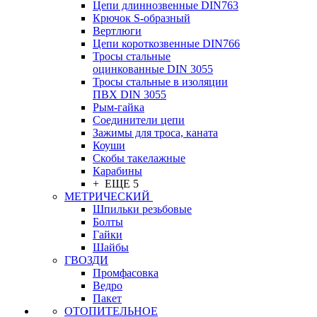
Цепи длиннозвенные DIN763
Крючок S-образный
Вертлюги
Цепи короткозвенные DIN766
Тросы стальные
оцинкованные DIN 3055
Тросы стальные в изоляции
ПВХ DIN 3055
Рым-гайка
Соединители цепи
Зажимы для троса, каната
Коуши
Скобы такелажные
Карабины
+ ЕЩЕ 5
МЕТРИЧЕСКИЙ
Шпильки резьбовые
Болты
Гайки
Шайбы
ГВОЗДИ
Промфасовка
Ведро
Пакет
ОТОПИТЕЛЬНОЕ