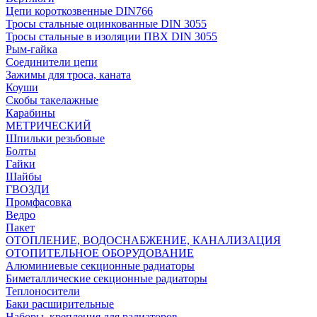
Цепи короткозвенные DIN766
Тросы стальные оцинкованные DIN 3055
Тросы стальные в изоляции ПВХ DIN 3055
Рым-гайка
Соединители цепи
Зажимы для троса, каната
Коуши
Скобы такелажные
Карабины
МЕТРИЧЕСКИЙ
Шпильки резьбовые
Болты
Гайки
Шайбы
ГВОЗДИ
Промфасовка
Ведро
Пакет
ОТОПЛЕНИЕ, ВОДОСНАБЖЕНИЕ, КАНАЛИЗАЦИЯ
ОТОПИТЕЛЬНОЕ ОБОРУДОВАНИЕ
Алюминиевые секционные радиаторы
Биметаллические секционные радиаторы
Теплоносители
Баки расширительные
Наборы, крепления для радиаторов