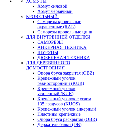
ХОМУТЫ
Хомут силовой
Хомут червячный
КРОВЕЛЬНЫЙ
Саморезы кровельные
окрашенные (RAL)
Саморезы кровельные цинк
ДЛЯ ВНУТРЕННЕЙ ОТДЕЛКИ
САМОРЕЗЫ
АНКЕРНАЯ ТЕХНИКА
ШУРУПЫ
ДЮБЕЛЬНАЯ ТЕХНИКА
ДЛЯ ДЕРЕВЯННОГО
ДОМОСТРОЕНИЯ
Опора бруса закрытая (OBZ)
Крепёжный уголок
равносторонний (KUR)
Крепёжный уголок
усиленный (KUR)
Крепёжный уголок с углом
135 градусов (KUOS)
Крепёжный уголок анкерный
Пластины крепёжные
Опора бруса раскрытая (OBR)
Держатель балки (DB)