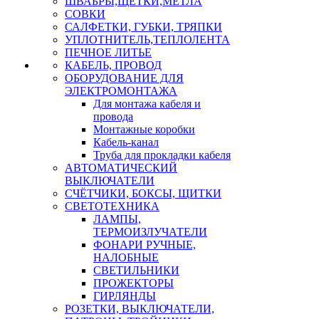
ШВАБРЫ,ЩЕТКИ,МЕТЛА
СОВКИ
САЛФЕТКИ, ГУБКИ, ТРЯПКИ
УПЛОТНИТЕЛЬ,ТЕПЛОЛЕНТА
ПЕЧНОЕ ЛИТЬЕ
КАБЕЛЬ, ПРОВОД
ОБОРУДОВАНИЕ ДЛЯ
ЭЛЕКТРОМОНТАЖА
Для монтажа кабеля и
провода
Монтажные коробки
Кабель-канал
Труба для прокладки кабеля
АВТОМАТИЧЕСКИЙ
ВЫКЛЮЧАТЕЛИ
СЧЁТЧИКИ, БОКСЫ, ЩИТКИ
СВЕТОТЕХНИКА
ЛАМПЫ,
ТЕРМОИЗЛУЧАТЕЛИ
ФОНАРИ РУЧНЫЕ,
НАЛОБНЫЕ
СВЕТИЛЬНИКИ
ПРОЖЕКТОРЫ
ГИРЛЯНДЫ
РОЗЕТКИ, ВЫКЛЮЧАТЕЛИ,