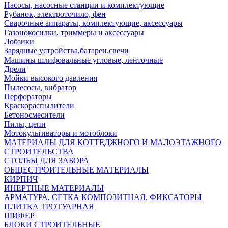
Насосы, насосные станции и комплектующие
Рубанок, электроточило, фен
Сварочные аппараты, комплектующие, аксессуары
Газонокосилки, триммеры и аксессуары
Лобзики
Зарядные устройства,батареи,свечи
Машины шлифовальные угловые, ленточные
Дрели
Мойки высокого давления
Пылесосы, вибратор
Перфораторы
Краскораспылители
Бетоносмесители
Пилы, цепи
Мотокультиваторы и мотоблоки
МАТЕРИАЛЫ ДЛЯ КОТТЕДЖНОГО И МАЛОЭТАЖНОГО
СТРОИТЕЛЬСТВА
СТОЛБЫ ДЛЯ ЗАБОРА
ОБЩЕСТРОИТЕЛЬНЫЕ МАТЕРИАЛЫ
КИРПИЧ
ИНЕРТНЫЕ МАТЕРИАЛЫ
АРМАТУРА, СЕТКА КОМПОЗИТНАЯ, ФИКСАТОРЫ
ПЛИТКА ТРОТУАРНАЯ
ШИФЕР
БЛОКИ СТРОИТЕЛЬНЫЕ