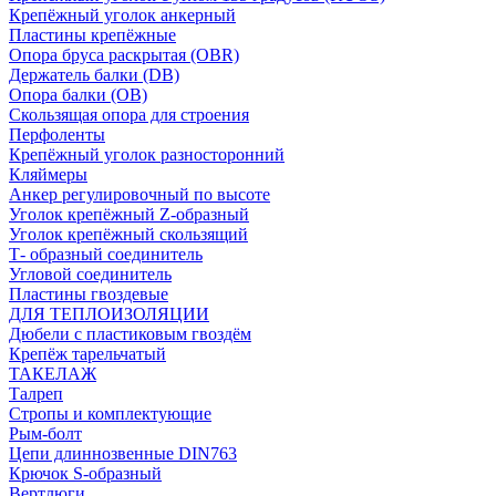
Крепёжный уголок анкерный
Пластины крепёжные
Опора бруса раскрытая (OBR)
Держатель балки (DB)
Опора балки (ОВ)
Скользящая опора для строения
Перфоленты
Крепёжный уголок разносторонний
Кляймеры
Анкер регулировочный по высоте
Уголок крепёжный Z-образный
Уголок крепёжный скользящий
Т- образный соединитель
Угловой соединитель
Пластины гвоздевые
ДЛЯ ТЕПЛОИЗОЛЯЦИИ
Дюбели с пластиковым гвоздём
Крепёж тарельчатый
ТАКЕЛАЖ
Талреп
Стропы и комплектующие
Рым-болт
Цепи длиннозвенные DIN763
Крючок S-образный
Вертлюги