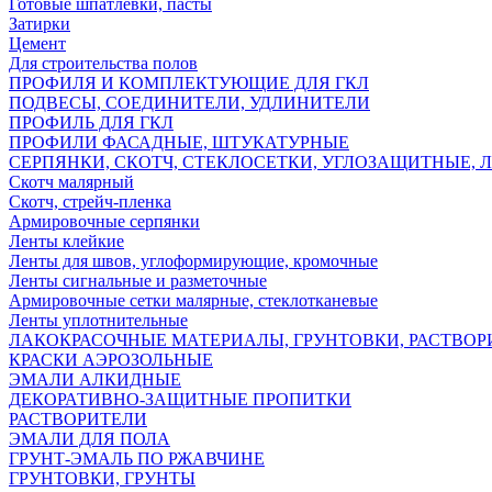
Готовые шпатлёвки, пасты
Затирки
Цемент
Для строительства полов
ПРОФИЛЯ И КОМПЛЕКТУЮЩИЕ ДЛЯ ГКЛ
ПОДВЕСЫ, СОЕДИНИТЕЛИ, УДЛИНИТЕЛИ
ПРОФИЛЬ ДЛЯ ГКЛ
ПРОФИЛИ ФАСАДНЫЕ, ШТУКАТУРНЫЕ
СЕРПЯНКИ, СКОТЧ, СТЕКЛОСЕТКИ, УГЛОЗАЩИТНЫЕ, 
Скотч малярный
Скотч, стрейч-пленка
Армировочные серпянки
Ленты клейкие
Ленты для швов, углоформирующие, кромочные
Ленты сигнальные и разметочные
Армировочные сетки малярные, стеклотканевые
Ленты уплотнительные
ЛАКОКРАСОЧНЫЕ МАТЕРИАЛЫ, ГРУНТОВКИ, РАСТВОР
КРАСКИ АЭРОЗОЛЬНЫЕ
ЭМАЛИ АЛКИДНЫЕ
ДЕКОРАТИВНО-ЗАЩИТНЫЕ ПРОПИТКИ
РАСТВОРИТЕЛИ
ЭМАЛИ ДЛЯ ПОЛА
ГРУНТ-ЭМАЛЬ ПО РЖАВЧИНЕ
ГРУНТОВКИ, ГРУНТЫ