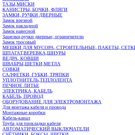
ТАЗЫ,МИСКИ
КАНИСТРЫ, БОЧКИ, ФЛЯГИ
ЗАМКИ, РУЧКИ ДВЕРНЫЕ
Замок врезной
Замок накладной
Замок навесной
Защелки,ручки дверные, ограничители
Замок тросовый
МЕШКИ ДЛЯ МУСОРА, СТРОИТЕЛЬНЫЕ, ПАКЕТЫ, СЕТК
ШПАГАТ,ВЕРЕВКА,ШНУРЫ
ВЕДРА, КОВШИ
ШВАБРЫ,ЩЕТКИ,МЕТЛА
СОВКИ
САЛФЕТКИ, ГУБКИ, ТРЯПКИ
УПЛОТНИТЕЛЬ,ТЕПЛОЛЕНТА
ПЕЧНОЕ ЛИТЬЕ
ЭЛЕКТРИКА, КАБЕЛЬ
КАБЕЛЬ, ПРОВОД
ОБОРУДОВАНИЕ ДЛЯ ЭЛЕКТРОМОНТАЖА
Для монтажа кабеля и провода
Монтажные коробки
Кабель-канал
Труба для прокладки кабеля
АВТОМАТИЧЕСКИЙ ВЫКЛЮЧАТЕЛИ
СЧЁТЧИКИ, БОКСЫ, ЩИТКИ