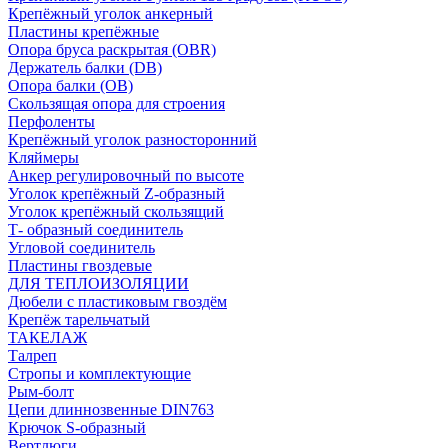
Крепёжный уголок анкерный
Пластины крепёжные
Опора бруса раскрытая (OBR)
Держатель балки (DB)
Опора балки (ОВ)
Скользящая опора для строения
Перфоленты
Крепёжный уголок разносторонний
Кляймеры
Анкер регулировочный по высоте
Уголок крепёжный Z-образный
Уголок крепёжный скользящий
Т- образный соединитель
Угловой соединитель
Пластины гвоздевые
ДЛЯ ТЕПЛОИЗОЛЯЦИИ
Дюбели с пластиковым гвоздём
Крепёж тарельчатый
ТАКЕЛАЖ
Талреп
Стропы и комплектующие
Рым-болт
Цепи длиннозвенные DIN763
Крючок S-образный
Вертлюги