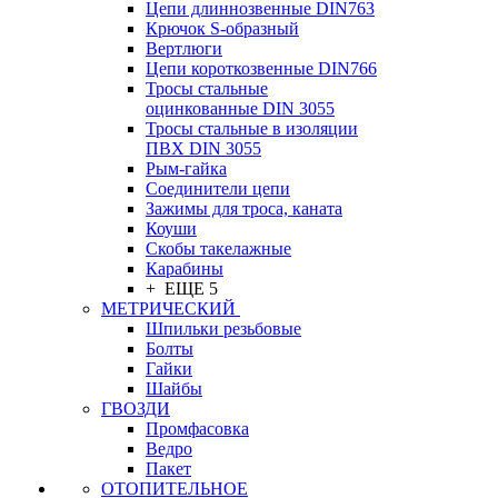
Цепи длиннозвенные DIN763
Крючок S-образный
Вертлюги
Цепи короткозвенные DIN766
Тросы стальные
оцинкованные DIN 3055
Тросы стальные в изоляции
ПВХ DIN 3055
Рым-гайка
Соединители цепи
Зажимы для троса, каната
Коуши
Скобы такелажные
Карабины
+ ЕЩЕ 5
МЕТРИЧЕСКИЙ
Шпильки резьбовые
Болты
Гайки
Шайбы
ГВОЗДИ
Промфасовка
Ведро
Пакет
ОТОПИТЕЛЬНОЕ