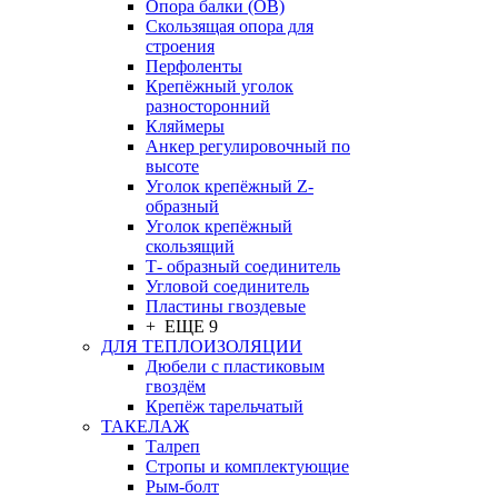
Опора балки (ОВ)
Скользящая опора для
строения
Перфоленты
Крепёжный уголок
разносторонний
Кляймеры
Анкер регулировочный по
высоте
Уголок крепёжный Z-
образный
Уголок крепёжный
скользящий
Т- образный соединитель
Угловой соединитель
Пластины гвоздевые
+ ЕЩЕ 9
ДЛЯ ТЕПЛОИЗОЛЯЦИИ
Дюбели с пластиковым
гвоздём
Крепёж тарельчатый
ТАКЕЛАЖ
Талреп
Стропы и комплектующие
Рым-болт