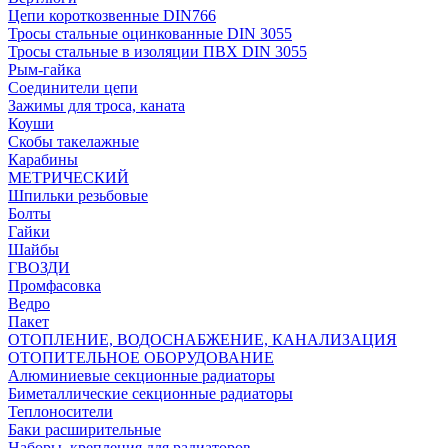
Цепи короткозвенные DIN766
Тросы стальные оцинкованные DIN 3055
Тросы стальные в изоляции ПВХ DIN 3055
Рым-гайка
Соединители цепи
Зажимы для троса, каната
Коуши
Скобы такелажные
Карабины
МЕТРИЧЕСКИЙ
Шпильки резьбовые
Болты
Гайки
Шайбы
ГВОЗДИ
Промфасовка
Ведро
Пакет
ОТОПЛЕНИЕ, ВОДОСНАБЖЕНИЕ, КАНАЛИЗАЦИЯ
ОТОПИТЕЛЬНОЕ ОБОРУДОВАНИЕ
Алюминиевые секционные радиаторы
Биметаллические секционные радиаторы
Теплоносители
Баки расширительные
Наборы, крепления для радиаторов