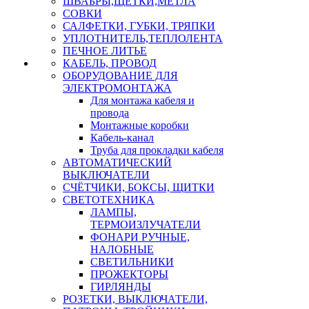
ШВАБРЫ,ЩЕТКИ,МЕТЛА
СОВКИ
САЛФЕТКИ, ГУБКИ, ТРЯПКИ
УПЛОТНИТЕЛЬ,ТЕПЛОЛЕНТА
ПЕЧНОЕ ЛИТЬЕ
КАБЕЛЬ, ПРОВОД
ОБОРУДОВАНИЕ ДЛЯ
ЭЛЕКТРОМОНТАЖА
Для монтажа кабеля и
провода
Монтажные коробки
Кабель-канал
Труба для прокладки кабеля
АВТОМАТИЧЕСКИЙ
ВЫКЛЮЧАТЕЛИ
СЧЁТЧИКИ, БОКСЫ, ЩИТКИ
СВЕТОТЕХНИКА
ЛАМПЫ,
ТЕРМОИЗЛУЧАТЕЛИ
ФОНАРИ РУЧНЫЕ,
НАЛОБНЫЕ
СВЕТИЛЬНИКИ
ПРОЖЕКТОРЫ
ГИРЛЯНДЫ
РОЗЕТКИ, ВЫКЛЮЧАТЕЛИ,