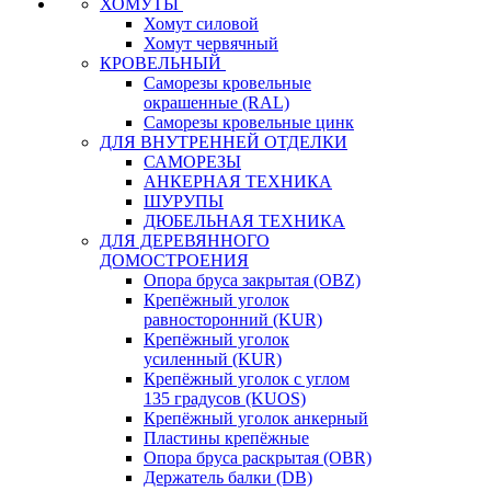
ХОМУТЫ
Хомут силовой
Хомут червячный
КРОВЕЛЬНЫЙ
Саморезы кровельные
окрашенные (RAL)
Саморезы кровельные цинк
ДЛЯ ВНУТРЕННЕЙ ОТДЕЛКИ
САМОРЕЗЫ
АНКЕРНАЯ ТЕХНИКА
ШУРУПЫ
ДЮБЕЛЬНАЯ ТЕХНИКА
ДЛЯ ДЕРЕВЯННОГО
ДОМОСТРОЕНИЯ
Опора бруса закрытая (OBZ)
Крепёжный уголок
равносторонний (KUR)
Крепёжный уголок
усиленный (KUR)
Крепёжный уголок с углом
135 градусов (KUOS)
Крепёжный уголок анкерный
Пластины крепёжные
Опора бруса раскрытая (OBR)
Держатель балки (DB)