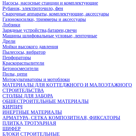
Насосы, насосные станции и комплектующие
Рубанок, электроточило, фен
Сварочные аппараты, комплектующие, аксессуары
Газонокосилки, триммеры и аксессуары
Лобзики
Зарядные устройства,батареи,свечи
Машины шлифовальные угловые, ленточные
Дрели
Мойки высокого давления
Пылесосы, вибратор
Перфораторы
Краскораспылители
Бетоносмесители
Пилы, цепи
Мотокультиваторы и мотоблоки
МАТЕРИАЛЫ ДЛЯ КОТТЕДЖНОГО И МАЛОЭТАЖНОГО
СТРОИТЕЛЬСТВА
СТОЛБЫ ДЛЯ ЗАБОРА
ОБЩЕСТРОИТЕЛЬНЫЕ МАТЕРИАЛЫ
КИРПИЧ
ИНЕРТНЫЕ МАТЕРИАЛЫ
АРМАТУРА, СЕТКА КОМПОЗИТНАЯ, ФИКСАТОРЫ
ПЛИТКА ТРОТУАРНАЯ
ШИФЕР
БЛОКИ СТРОИТЕЛЬНЫЕ