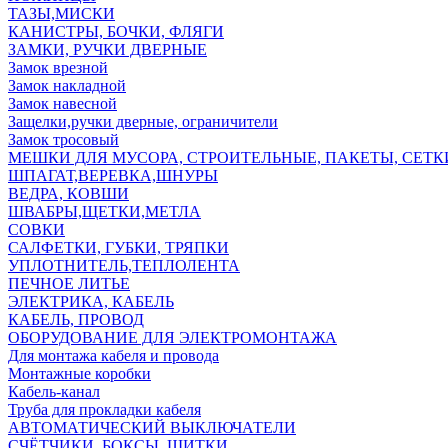
ТАЗЫ,МИСКИ
КАНИСТРЫ, БОЧКИ, ФЛЯГИ
ЗАМКИ, РУЧКИ ДВЕРНЫЕ
Замок врезной
Замок накладной
Замок навесной
Защелки,ручки дверные, ограничители
Замок тросовый
МЕШКИ ДЛЯ МУСОРА, СТРОИТЕЛЬНЫЕ, ПАКЕТЫ, СЕТК
ШПАГАТ,ВЕРЕВКА,ШНУРЫ
ВЕДРА, КОВШИ
ШВАБРЫ,ЩЕТКИ,МЕТЛА
СОВКИ
САЛФЕТКИ, ГУБКИ, ТРЯПКИ
УПЛОТНИТЕЛЬ,ТЕПЛОЛЕНТА
ПЕЧНОЕ ЛИТЬЕ
ЭЛЕКТРИКА, КАБЕЛЬ
КАБЕЛЬ, ПРОВОД
ОБОРУДОВАНИЕ ДЛЯ ЭЛЕКТРОМОНТАЖА
Для монтажа кабеля и провода
Монтажные коробки
Кабель-канал
Труба для прокладки кабеля
АВТОМАТИЧЕСКИЙ ВЫКЛЮЧАТЕЛИ
СЧЁТЧИКИ, БОКСЫ, ЩИТКИ