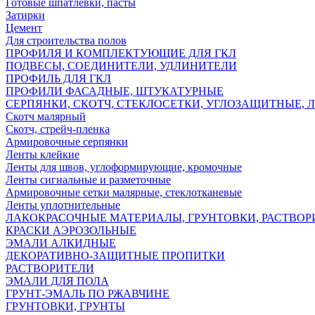
Готовые шпатлёвки, пасты
Затирки
Цемент
Для строительства полов
ПРОФИЛЯ И КОМПЛЕКТУЮЩИЕ ДЛЯ ГКЛ
ПОДВЕСЫ, СОЕДИНИТЕЛИ, УДЛИНИТЕЛИ
ПРОФИЛЬ ДЛЯ ГКЛ
ПРОФИЛИ ФАСАДНЫЕ, ШТУКАТУРНЫЕ
СЕРПЯНКИ, СКОТЧ, СТЕКЛОСЕТКИ, УГЛОЗАЩИТНЫЕ, 
Скотч малярный
Скотч, стрейч-пленка
Армировочные серпянки
Ленты клейкие
Ленты для швов, углоформирующие, кромочные
Ленты сигнальные и разметочные
Армировочные сетки малярные, стеклотканевые
Ленты уплотнительные
ЛАКОКРАСОЧНЫЕ МАТЕРИАЛЫ, ГРУНТОВКИ, РАСТВОР
КРАСКИ АЭРОЗОЛЬНЫЕ
ЭМАЛИ АЛКИДНЫЕ
ДЕКОРАТИВНО-ЗАЩИТНЫЕ ПРОПИТКИ
РАСТВОРИТЕЛИ
ЭМАЛИ ДЛЯ ПОЛА
ГРУНТ-ЭМАЛЬ ПО РЖАВЧИНЕ
ГРУНТОВКИ, ГРУНТЫ