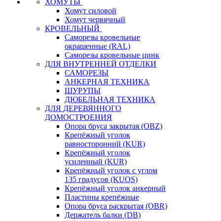
ХОМУТЫ
Хомут силовой
Хомут червячный
КРОВЕЛЬНЫЙ
Саморезы кровельные
окрашенные (RAL)
Саморезы кровельные цинк
ДЛЯ ВНУТРЕННЕЙ ОТДЕЛКИ
САМОРЕЗЫ
АНКЕРНАЯ ТЕХНИКА
ШУРУПЫ
ДЮБЕЛЬНАЯ ТЕХНИКА
ДЛЯ ДЕРЕВЯННОГО
ДОМОСТРОЕНИЯ
Опора бруса закрытая (OBZ)
Крепёжный уголок
равносторонний (KUR)
Крепёжный уголок
усиленный (KUR)
Крепёжный уголок с углом
135 градусов (KUOS)
Крепёжный уголок анкерный
Пластины крепёжные
Опора бруса раскрытая (OBR)
Держатель балки (DB)