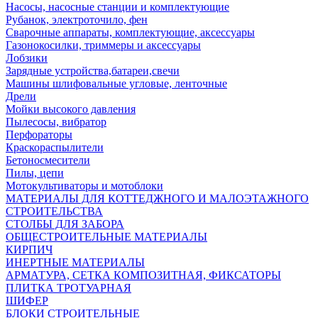
Насосы, насосные станции и комплектующие
Рубанок, электроточило, фен
Сварочные аппараты, комплектующие, аксессуары
Газонокосилки, триммеры и аксессуары
Лобзики
Зарядные устройства,батареи,свечи
Машины шлифовальные угловые, ленточные
Дрели
Мойки высокого давления
Пылесосы, вибратор
Перфораторы
Краскораспылители
Бетоносмесители
Пилы, цепи
Мотокультиваторы и мотоблоки
МАТЕРИАЛЫ ДЛЯ КОТТЕДЖНОГО И МАЛОЭТАЖНОГО
СТРОИТЕЛЬСТВА
СТОЛБЫ ДЛЯ ЗАБОРА
ОБЩЕСТРОИТЕЛЬНЫЕ МАТЕРИАЛЫ
КИРПИЧ
ИНЕРТНЫЕ МАТЕРИАЛЫ
АРМАТУРА, СЕТКА КОМПОЗИТНАЯ, ФИКСАТОРЫ
ПЛИТКА ТРОТУАРНАЯ
ШИФЕР
БЛОКИ СТРОИТЕЛЬНЫЕ