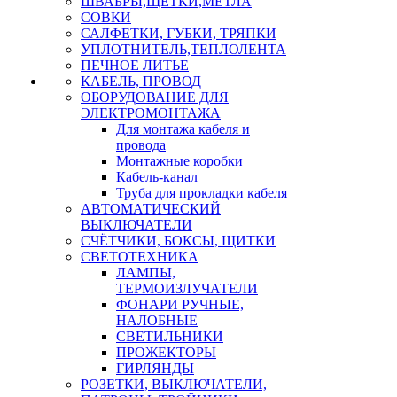
ШВАБРЫ,ЩЕТКИ,МЕТЛА
СОВКИ
САЛФЕТКИ, ГУБКИ, ТРЯПКИ
УПЛОТНИТЕЛЬ,ТЕПЛОЛЕНТА
ПЕЧНОЕ ЛИТЬЕ
КАБЕЛЬ, ПРОВОД
ОБОРУДОВАНИЕ ДЛЯ
ЭЛЕКТРОМОНТАЖА
Для монтажа кабеля и
провода
Монтажные коробки
Кабель-канал
Труба для прокладки кабеля
АВТОМАТИЧЕСКИЙ
ВЫКЛЮЧАТЕЛИ
СЧЁТЧИКИ, БОКСЫ, ЩИТКИ
СВЕТОТЕХНИКА
ЛАМПЫ,
ТЕРМОИЗЛУЧАТЕЛИ
ФОНАРИ РУЧНЫЕ,
НАЛОБНЫЕ
СВЕТИЛЬНИКИ
ПРОЖЕКТОРЫ
ГИРЛЯНДЫ
РОЗЕТКИ, ВЫКЛЮЧАТЕЛИ,