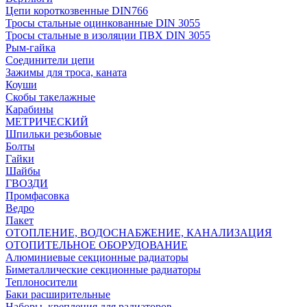
Цепи короткозвенные DIN766
Тросы стальные оцинкованные DIN 3055
Тросы стальные в изоляции ПВХ DIN 3055
Рым-гайка
Соединители цепи
Зажимы для троса, каната
Коуши
Скобы такелажные
Карабины
МЕТРИЧЕСКИЙ
Шпильки резьбовые
Болты
Гайки
Шайбы
ГВОЗДИ
Промфасовка
Ведро
Пакет
ОТОПЛЕНИЕ, ВОДОСНАБЖЕНИЕ, КАНАЛИЗАЦИЯ
ОТОПИТЕЛЬНОЕ ОБОРУДОВАНИЕ
Алюминиевые секционные радиаторы
Биметаллические секционные радиаторы
Теплоносители
Баки расширительные
Наборы, крепления для радиаторов