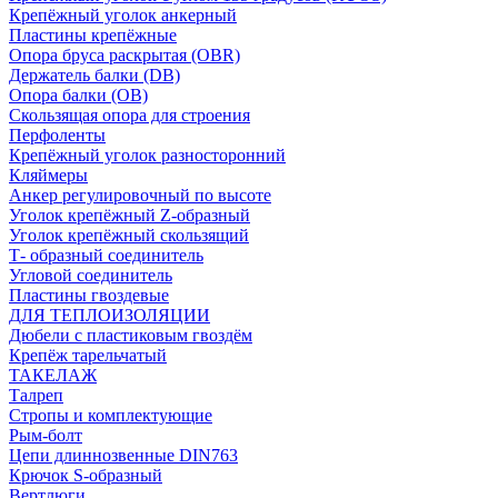
Крепёжный уголок анкерный
Пластины крепёжные
Опора бруса раскрытая (OBR)
Держатель балки (DB)
Опора балки (ОВ)
Скользящая опора для строения
Перфоленты
Крепёжный уголок разносторонний
Кляймеры
Анкер регулировочный по высоте
Уголок крепёжный Z-образный
Уголок крепёжный скользящий
Т- образный соединитель
Угловой соединитель
Пластины гвоздевые
ДЛЯ ТЕПЛОИЗОЛЯЦИИ
Дюбели с пластиковым гвоздём
Крепёж тарельчатый
ТАКЕЛАЖ
Талреп
Стропы и комплектующие
Рым-болт
Цепи длиннозвенные DIN763
Крючок S-образный
Вертлюги