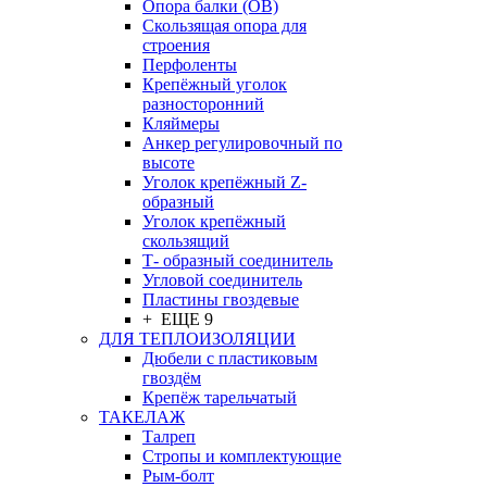
Опора балки (ОВ)
Скользящая опора для
строения
Перфоленты
Крепёжный уголок
разносторонний
Кляймеры
Анкер регулировочный по
высоте
Уголок крепёжный Z-
образный
Уголок крепёжный
скользящий
Т- образный соединитель
Угловой соединитель
Пластины гвоздевые
+ ЕЩЕ 9
ДЛЯ ТЕПЛОИЗОЛЯЦИИ
Дюбели с пластиковым
гвоздём
Крепёж тарельчатый
ТАКЕЛАЖ
Талреп
Стропы и комплектующие
Рым-болт