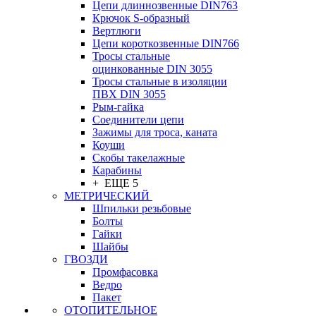
Цепи длиннозвенные DIN763
Крючок S-образный
Вертлюги
Цепи короткозвенные DIN766
Тросы стальные
оцинкованные DIN 3055
Тросы стальные в изоляции
ПВХ DIN 3055
Рым-гайка
Соединители цепи
Зажимы для троса, каната
Коуши
Скобы такелажные
Карабины
+ ЕЩЕ 5
МЕТРИЧЕСКИЙ
Шпильки резьбовые
Болты
Гайки
Шайбы
ГВОЗДИ
Промфасовка
Ведро
Пакет
ОТОПИТЕЛЬНОЕ