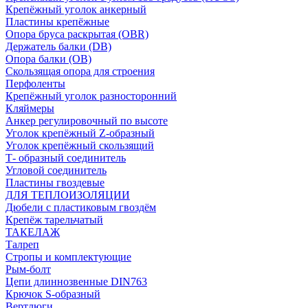
Крепёжный уголок анкерный
Пластины крепёжные
Опора бруса раскрытая (OBR)
Держатель балки (DB)
Опора балки (ОВ)
Скользящая опора для строения
Перфоленты
Крепёжный уголок разносторонний
Кляймеры
Анкер регулировочный по высоте
Уголок крепёжный Z-образный
Уголок крепёжный скользящий
Т- образный соединитель
Угловой соединитель
Пластины гвоздевые
ДЛЯ ТЕПЛОИЗОЛЯЦИИ
Дюбели с пластиковым гвоздём
Крепёж тарельчатый
ТАКЕЛАЖ
Талреп
Стропы и комплектующие
Рым-болт
Цепи длиннозвенные DIN763
Крючок S-образный
Вертлюги