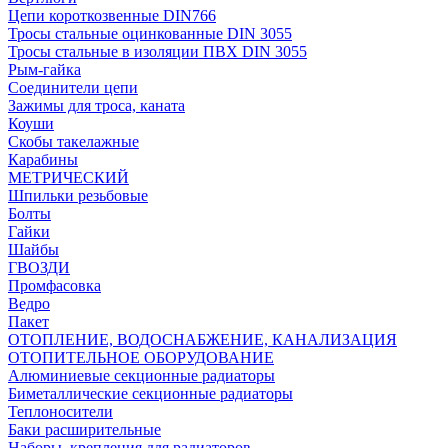
Цепи короткозвенные DIN766
Тросы стальные оцинкованные DIN 3055
Тросы стальные в изоляции ПВХ DIN 3055
Рым-гайка
Соединители цепи
Зажимы для троса, каната
Коуши
Скобы такелажные
Карабины
МЕТРИЧЕСКИЙ
Шпильки резьбовые
Болты
Гайки
Шайбы
ГВОЗДИ
Промфасовка
Ведро
Пакет
ОТОПЛЕНИЕ, ВОДОСНАБЖЕНИЕ, КАНАЛИЗАЦИЯ
ОТОПИТЕЛЬНОЕ ОБОРУДОВАНИЕ
Алюминиевые секционные радиаторы
Биметаллические секционные радиаторы
Теплоносители
Баки расширительные
Наборы, крепления для радиаторов