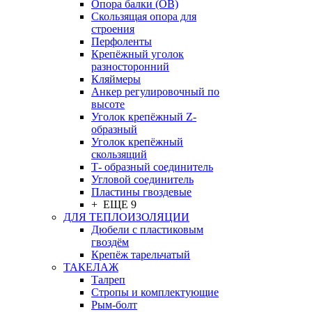
Опора балки (ОВ)
Скользящая опора для
строения
Перфоленты
Крепёжный уголок
разносторонний
Кляймеры
Анкер регулировочный по
высоте
Уголок крепёжный Z-
образный
Уголок крепёжный
скользящий
Т- образный соединитель
Угловой соединитель
Пластины гвоздевые
+ ЕЩЕ 9
ДЛЯ ТЕПЛОИЗОЛЯЦИИ
Дюбели с пластиковым
гвоздём
Крепёж тарельчатый
ТАКЕЛАЖ
Талреп
Стропы и комплектующие
Рым-болт