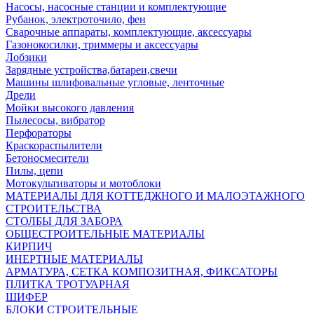
Насосы, насосные станции и комплектующие
Рубанок, электроточило, фен
Сварочные аппараты, комплектующие, аксессуары
Газонокосилки, триммеры и аксессуары
Лобзики
Зарядные устройства,батареи,свечи
Машины шлифовальные угловые, ленточные
Дрели
Мойки высокого давления
Пылесосы, вибратор
Перфораторы
Краскораспылители
Бетоносмесители
Пилы, цепи
Мотокультиваторы и мотоблоки
МАТЕРИАЛЫ ДЛЯ КОТТЕДЖНОГО И МАЛОЭТАЖНОГО
СТРОИТЕЛЬСТВА
СТОЛБЫ ДЛЯ ЗАБОРА
ОБЩЕСТРОИТЕЛЬНЫЕ МАТЕРИАЛЫ
КИРПИЧ
ИНЕРТНЫЕ МАТЕРИАЛЫ
АРМАТУРА, СЕТКА КОМПОЗИТНАЯ, ФИКСАТОРЫ
ПЛИТКА ТРОТУАРНАЯ
ШИФЕР
БЛОКИ СТРОИТЕЛЬНЫЕ