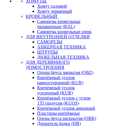
ХОМУТЫ
Хомут силовой
Хомут червячный
КРОВЕЛЬНЫЙ
Саморезы кровельные
окрашенные (RAL)
Саморезы кровельные цинк
ДЛЯ ВНУТРЕННЕЙ ОТДЕЛКИ
САМОРЕЗЫ
АНКЕРНАЯ ТЕХНИКА
ШУРУПЫ
ДЮБЕЛЬНАЯ ТЕХНИКА
ДЛЯ ДЕРЕВЯННОГО
ДОМОСТРОЕНИЯ
Опора бруса закрытая (OBZ)
Крепёжный уголок
равносторонний (KUR)
Крепёжный уголок
усиленный (KUR)
Крепёжный уголок с углом
135 градусов (KUOS)
Крепёжный уголок анкерный
Пластины крепёжные
Опора бруса раскрытая (OBR)
Держатель балки (DB)