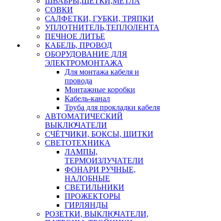
ШВАБРЫ,ЩЕТКИ,МЕТЛА
СОВКИ
САЛФЕТКИ, ГУБКИ, ТРЯПКИ
УПЛОТНИТЕЛЬ,ТЕПЛОЛЕНТА
ПЕЧНОЕ ЛИТЬЕ
КАБЕЛЬ, ПРОВОД
ОБОРУДОВАНИЕ ДЛЯ
ЭЛЕКТРОМОНТАЖА
Для монтажа кабеля и
провода
Монтажные коробки
Кабель-канал
Труба для прокладки кабеля
АВТОМАТИЧЕСКИЙ
ВЫКЛЮЧАТЕЛИ
СЧЁТЧИКИ, БОКСЫ, ЩИТКИ
СВЕТОТЕХНИКА
ЛАМПЫ,
ТЕРМОИЗЛУЧАТЕЛИ
ФОНАРИ РУЧНЫЕ,
НАЛОБНЫЕ
СВЕТИЛЬНИКИ
ПРОЖЕКТОРЫ
ГИРЛЯНДЫ
РОЗЕТКИ, ВЫКЛЮЧАТЕЛИ,