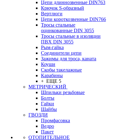
Цепи длиннозвенные DIN763
Крючок S-образный
Вертлюги
Цепи короткозвенные DIN766
Тросы стальные
оцинкованные DIN 3055
Тросы стальные в изоляции
ПВХ DIN 3055
Рым-гайка
Соединители цепи
Зажимы для троса, каната
Коуши
Скобы такелажные
Карабины
+ ЕЩЕ 5
МЕТРИЧЕСКИЙ
Шпильки резьбовые
Болты
Гайки
Шайбы
ГВОЗДИ
Промфасовка
Ведро
Пакет
ОТОПИТЕЛЬНОЕ