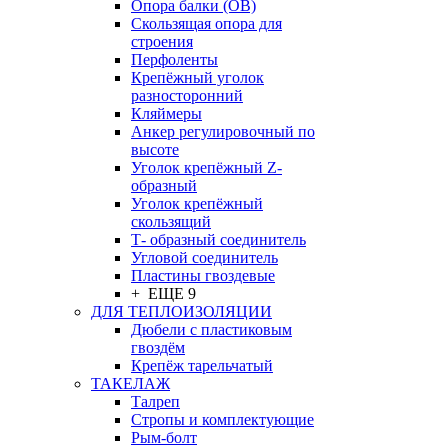
Опора балки (ОВ)
Скользящая опора для
строения
Перфоленты
Крепёжный уголок
разносторонний
Кляймеры
Анкер регулировочный по
высоте
Уголок крепёжный Z-
образный
Уголок крепёжный
скользящий
Т- образный соединитель
Угловой соединитель
Пластины гвоздевые
+ ЕЩЕ 9
ДЛЯ ТЕПЛОИЗОЛЯЦИИ
Дюбели с пластиковым
гвоздём
Крепёж тарельчатый
ТАКЕЛАЖ
Талреп
Стропы и комплектующие
Рым-болт