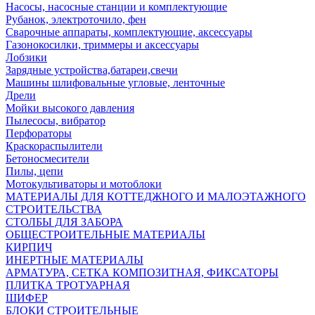
Насосы, насосные станции и комплектующие
Рубанок, электроточило, фен
Сварочные аппараты, комплектующие, аксессуары
Газонокосилки, триммеры и аксессуары
Лобзики
Зарядные устройства,батареи,свечи
Машины шлифовальные угловые, ленточные
Дрели
Мойки высокого давления
Пылесосы, вибратор
Перфораторы
Краскораспылители
Бетоносмесители
Пилы, цепи
Мотокультиваторы и мотоблоки
МАТЕРИАЛЫ ДЛЯ КОТТЕДЖНОГО И МАЛОЭТАЖНОГО
СТРОИТЕЛЬСТВА
СТОЛБЫ ДЛЯ ЗАБОРА
ОБЩЕСТРОИТЕЛЬНЫЕ МАТЕРИАЛЫ
КИРПИЧ
ИНЕРТНЫЕ МАТЕРИАЛЫ
АРМАТУРА, СЕТКА КОМПОЗИТНАЯ, ФИКСАТОРЫ
ПЛИТКА ТРОТУАРНАЯ
ШИФЕР
БЛОКИ СТРОИТЕЛЬНЫЕ