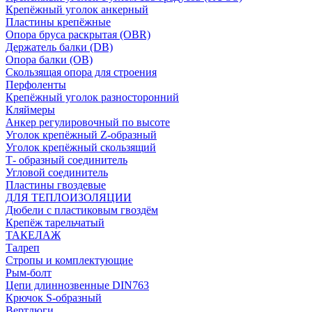
Крепёжный уголок анкерный
Пластины крепёжные
Опора бруса раскрытая (OBR)
Держатель балки (DB)
Опора балки (ОВ)
Скользящая опора для строения
Перфоленты
Крепёжный уголок разносторонний
Кляймеры
Анкер регулировочный по высоте
Уголок крепёжный Z-образный
Уголок крепёжный скользящий
Т- образный соединитель
Угловой соединитель
Пластины гвоздевые
ДЛЯ ТЕПЛОИЗОЛЯЦИИ
Дюбели с пластиковым гвоздём
Крепёж тарельчатый
ТАКЕЛАЖ
Талреп
Стропы и комплектующие
Рым-болт
Цепи длиннозвенные DIN763
Крючок S-образный
Вертлюги