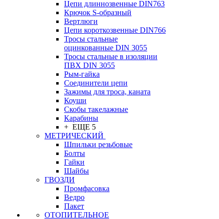
Цепи длиннозвенные DIN763
Крючок S-образный
Вертлюги
Цепи короткозвенные DIN766
Тросы стальные
оцинкованные DIN 3055
Тросы стальные в изоляции
ПВХ DIN 3055
Рым-гайка
Соединители цепи
Зажимы для троса, каната
Коуши
Скобы такелажные
Карабины
+ ЕЩЕ 5
МЕТРИЧЕСКИЙ
Шпильки резьбовые
Болты
Гайки
Шайбы
ГВОЗДИ
Промфасовка
Ведро
Пакет
ОТОПИТЕЛЬНОЕ