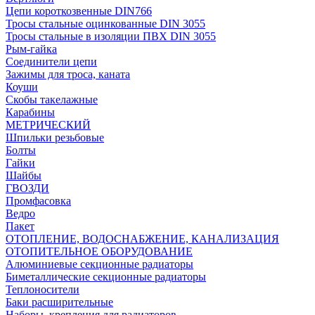
Цепи короткозвенные DIN766
Тросы стальные оцинкованные DIN 3055
Тросы стальные в изоляции ПВХ DIN 3055
Рым-гайка
Соединители цепи
Зажимы для троса, каната
Коуши
Скобы такелажные
Карабины
МЕТРИЧЕСКИЙ
Шпильки резьбовые
Болты
Гайки
Шайбы
ГВОЗДИ
Промфасовка
Ведро
Пакет
ОТОПЛЕНИЕ, ВОДОСНАБЖЕНИЕ, КАНАЛИЗАЦИЯ
ОТОПИТЕЛЬНОЕ ОБОРУДОВАНИЕ
Алюминиевые секционные радиаторы
Биметаллические секционные радиаторы
Теплоносители
Баки расширительные
Наборы, крепления для радиаторов