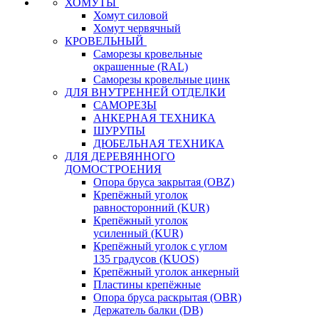
ХОМУТЫ
Хомут силовой
Хомут червячный
КРОВЕЛЬНЫЙ
Саморезы кровельные
окрашенные (RAL)
Саморезы кровельные цинк
ДЛЯ ВНУТРЕННЕЙ ОТДЕЛКИ
САМОРЕЗЫ
АНКЕРНАЯ ТЕХНИКА
ШУРУПЫ
ДЮБЕЛЬНАЯ ТЕХНИКА
ДЛЯ ДЕРЕВЯННОГО
ДОМОСТРОЕНИЯ
Опора бруса закрытая (OBZ)
Крепёжный уголок
равносторонний (KUR)
Крепёжный уголок
усиленный (KUR)
Крепёжный уголок с углом
135 градусов (KUOS)
Крепёжный уголок анкерный
Пластины крепёжные
Опора бруса раскрытая (OBR)
Держатель балки (DB)