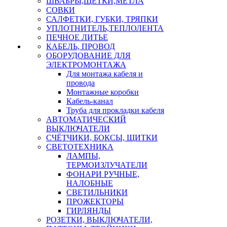
ШВАБРЫ,ЩЕТКИ,МЕТЛА
СОВКИ
САЛФЕТКИ, ГУБКИ, ТРЯПКИ
УПЛОТНИТЕЛЬ,ТЕПЛОЛЕНТА
ПЕЧНОЕ ЛИТЬЕ
КАБЕЛЬ, ПРОВОД
ОБОРУДОВАНИЕ ДЛЯ
ЭЛЕКТРОМОНТАЖА
Для монтажа кабеля и
провода
Монтажные коробки
Кабель-канал
Труба для прокладки кабеля
АВТОМАТИЧЕСКИЙ
ВЫКЛЮЧАТЕЛИ
СЧЁТЧИКИ, БОКСЫ, ЩИТКИ
СВЕТОТЕХНИКА
ЛАМПЫ,
ТЕРМОИЗЛУЧАТЕЛИ
ФОНАРИ РУЧНЫЕ,
НАЛОБНЫЕ
СВЕТИЛЬНИКИ
ПРОЖЕКТОРЫ
ГИРЛЯНДЫ
РОЗЕТКИ, ВЫКЛЮЧАТЕЛИ,