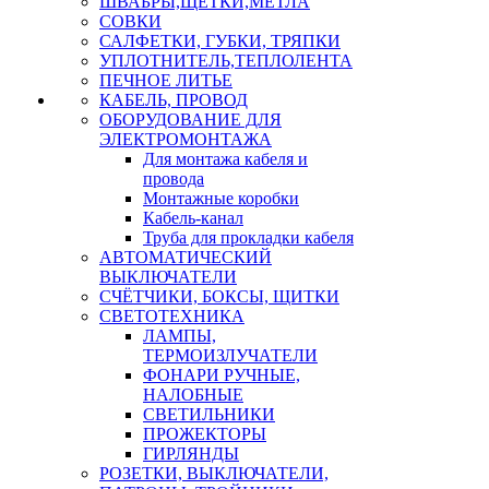
ШВАБРЫ,ЩЕТКИ,МЕТЛА
СОВКИ
САЛФЕТКИ, ГУБКИ, ТРЯПКИ
УПЛОТНИТЕЛЬ,ТЕПЛОЛЕНТА
ПЕЧНОЕ ЛИТЬЕ
КАБЕЛЬ, ПРОВОД
ОБОРУДОВАНИЕ ДЛЯ
ЭЛЕКТРОМОНТАЖА
Для монтажа кабеля и
провода
Монтажные коробки
Кабель-канал
Труба для прокладки кабеля
АВТОМАТИЧЕСКИЙ
ВЫКЛЮЧАТЕЛИ
СЧЁТЧИКИ, БОКСЫ, ЩИТКИ
СВЕТОТЕХНИКА
ЛАМПЫ,
ТЕРМОИЗЛУЧАТЕЛИ
ФОНАРИ РУЧНЫЕ,
НАЛОБНЫЕ
СВЕТИЛЬНИКИ
ПРОЖЕКТОРЫ
ГИРЛЯНДЫ
РОЗЕТКИ, ВЫКЛЮЧАТЕЛИ,