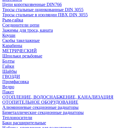
Цепи короткозвенные DIN766
Тросы стальные оцинкованные DIN 3055
Тросы стальные в изоляции ПВХ DIN 3055
Рым-гайка
Соединители цепи
Зажимы для троса, каната
Коуши
Скобы такелажные
Карабины
МЕТРИЧЕСКИЙ
Шпильки резьбовые
Болты
Гайки
Шайбы
ГВОЗДИ
Промфасовка
Ведро
Пакет
ОТОПЛЕНИЕ, ВОДОСНАБЖЕНИЕ, КАНАЛИЗАЦИЯ
ОТОПИТЕЛЬНОЕ ОБОРУДОВАНИЕ
Алюминиевые секционные радиаторы
Биметаллические секционные радиаторы
Теплоносители
Баки расширительные
Наборы, крепления для радиаторов