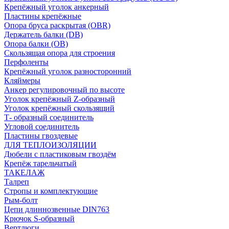
Крепёжный уголок анкерный
Пластины крепёжные
Опора бруса раскрытая (OBR)
Держатель балки (DB)
Опора балки (ОВ)
Скользящая опора для строения
Перфоленты
Крепёжный уголок разносторонний
Кляймеры
Анкер регулировочный по высоте
Уголок крепёжный Z-образный
Уголок крепёжный скользящий
Т- образный соединитель
Угловой соединитель
Пластины гвоздевые
ДЛЯ ТЕПЛОИЗОЛЯЦИИ
Дюбели с пластиковым гвоздём
Крепёж тарельчатый
ТАКЕЛАЖ
Талреп
Стропы и комплектующие
Рым-болт
Цепи длиннозвенные DIN763
Крючок S-образный
Вертлюги