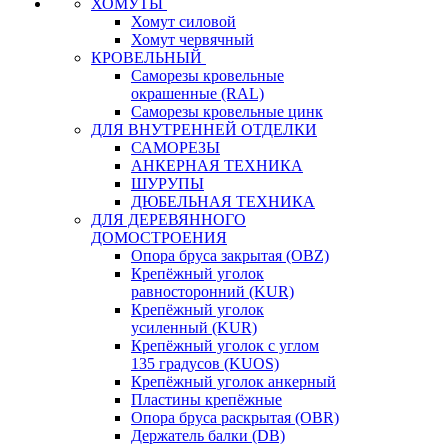
ХОМУТЫ
Хомут силовой
Хомут червячный
КРОВЕЛЬНЫЙ
Саморезы кровельные
окрашенные (RAL)
Саморезы кровельные цинк
ДЛЯ ВНУТРЕННЕЙ ОТДЕЛКИ
САМОРЕЗЫ
АНКЕРНАЯ ТЕХНИКА
ШУРУПЫ
ДЮБЕЛЬНАЯ ТЕХНИКА
ДЛЯ ДЕРЕВЯННОГО
ДОМОСТРОЕНИЯ
Опора бруса закрытая (OBZ)
Крепёжный уголок
равносторонний (KUR)
Крепёжный уголок
усиленный (KUR)
Крепёжный уголок с углом
135 градусов (KUOS)
Крепёжный уголок анкерный
Пластины крепёжные
Опора бруса раскрытая (OBR)
Держатель балки (DB)