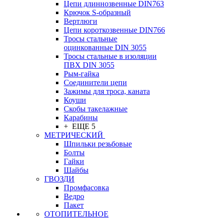
Цепи длиннозвенные DIN763
Крючок S-образный
Вертлюги
Цепи короткозвенные DIN766
Тросы стальные
оцинкованные DIN 3055
Тросы стальные в изоляции
ПВХ DIN 3055
Рым-гайка
Соединители цепи
Зажимы для троса, каната
Коуши
Скобы такелажные
Карабины
+ ЕЩЕ 5
МЕТРИЧЕСКИЙ
Шпильки резьбовые
Болты
Гайки
Шайбы
ГВОЗДИ
Промфасовка
Ведро
Пакет
ОТОПИТЕЛЬНОЕ