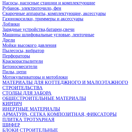
Насосы, насосные станции и комплектующие
Рубанок, электроточило, фен
Сварочные аппараты, комплектующие, аксессуары
Газонокосилки, триммеры и аксессуары
Лобзики
Зарядные устройства,батареи,свечи
Машины шлифовальные угловые, ленточные
Дрели
Мойки высокого давления
Пылесосы, вибратор
Перфораторы
Краскораспылители
Бетоносмесители
Пилы, цепи
Мотокультиваторы и мотоблоки
МАТЕРИАЛЫ ДЛЯ КОТТЕДЖНОГО И МАЛОЭТАЖНОГО
СТРОИТЕЛЬСТВА
СТОЛБЫ ДЛЯ ЗАБОРА
ОБЩЕСТРОИТЕЛЬНЫЕ МАТЕРИАЛЫ
КИРПИЧ
ИНЕРТНЫЕ МАТЕРИАЛЫ
АРМАТУРА, СЕТКА КОМПОЗИТНАЯ, ФИКСАТОРЫ
ПЛИТКА ТРОТУАРНАЯ
ШИФЕР
БЛОКИ СТРОИТЕЛЬНЫЕ