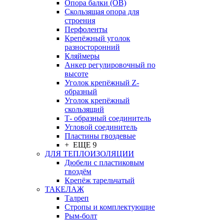
Опора балки (ОВ)
Скользящая опора для
строения
Перфоленты
Крепёжный уголок
разносторонний
Кляймеры
Анкер регулировочный по
высоте
Уголок крепёжный Z-
образный
Уголок крепёжный
скользящий
Т- образный соединитель
Угловой соединитель
Пластины гвоздевые
+ ЕЩЕ 9
ДЛЯ ТЕПЛОИЗОЛЯЦИИ
Дюбели с пластиковым
гвоздём
Крепёж тарельчатый
ТАКЕЛАЖ
Талреп
Стропы и комплектующие
Рым-болт