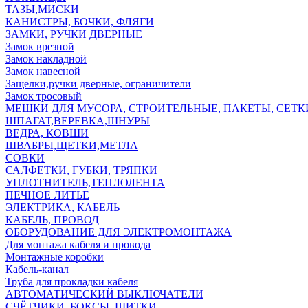
ТАЗЫ,МИСКИ
КАНИСТРЫ, БОЧКИ, ФЛЯГИ
ЗАМКИ, РУЧКИ ДВЕРНЫЕ
Замок врезной
Замок накладной
Замок навесной
Защелки,ручки дверные, ограничители
Замок тросовый
МЕШКИ ДЛЯ МУСОРА, СТРОИТЕЛЬНЫЕ, ПАКЕТЫ, СЕТК
ШПАГАТ,ВЕРЕВКА,ШНУРЫ
ВЕДРА, КОВШИ
ШВАБРЫ,ЩЕТКИ,МЕТЛА
СОВКИ
САЛФЕТКИ, ГУБКИ, ТРЯПКИ
УПЛОТНИТЕЛЬ,ТЕПЛОЛЕНТА
ПЕЧНОЕ ЛИТЬЕ
ЭЛЕКТРИКА, КАБЕЛЬ
КАБЕЛЬ, ПРОВОД
ОБОРУДОВАНИЕ ДЛЯ ЭЛЕКТРОМОНТАЖА
Для монтажа кабеля и провода
Монтажные коробки
Кабель-канал
Труба для прокладки кабеля
АВТОМАТИЧЕСКИЙ ВЫКЛЮЧАТЕЛИ
СЧЁТЧИКИ, БОКСЫ, ЩИТКИ