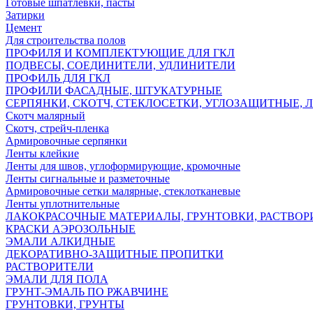
Готовые шпатлёвки, пасты
Затирки
Цемент
Для строительства полов
ПРОФИЛЯ И КОМПЛЕКТУЮЩИЕ ДЛЯ ГКЛ
ПОДВЕСЫ, СОЕДИНИТЕЛИ, УДЛИНИТЕЛИ
ПРОФИЛЬ ДЛЯ ГКЛ
ПРОФИЛИ ФАСАДНЫЕ, ШТУКАТУРНЫЕ
СЕРПЯНКИ, СКОТЧ, СТЕКЛОСЕТКИ, УГЛОЗАЩИТНЫЕ, 
Скотч малярный
Скотч, стрейч-пленка
Армировочные серпянки
Ленты клейкие
Ленты для швов, углоформирующие, кромочные
Ленты сигнальные и разметочные
Армировочные сетки малярные, стеклотканевые
Ленты уплотнительные
ЛАКОКРАСОЧНЫЕ МАТЕРИАЛЫ, ГРУНТОВКИ, РАСТВОР
КРАСКИ АЭРОЗОЛЬНЫЕ
ЭМАЛИ АЛКИДНЫЕ
ДЕКОРАТИВНО-ЗАЩИТНЫЕ ПРОПИТКИ
РАСТВОРИТЕЛИ
ЭМАЛИ ДЛЯ ПОЛА
ГРУНТ-ЭМАЛЬ ПО РЖАВЧИНЕ
ГРУНТОВКИ, ГРУНТЫ