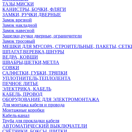
ТАЗЫ,МИСКИ
КАНИСТРЫ, БОЧКИ, ФЛЯГИ
ЗАМКИ, РУЧКИ ДВЕРНЫЕ
Замок врезной
Замок накладной
Замок навесной
Защелки,ручки дверные, ограничители
Замок тросовый
МЕШКИ ДЛЯ МУСОРА, СТРОИТЕЛЬНЫЕ, ПАКЕТЫ, СЕТК
ШПАГАТ,ВЕРЕВКА,ШНУРЫ
ВЕДРА, КОВШИ
ШВАБРЫ,ЩЕТКИ,МЕТЛА
СОВКИ
САЛФЕТКИ, ГУБКИ, ТРЯПКИ
УПЛОТНИТЕЛЬ,ТЕПЛОЛЕНТА
ПЕЧНОЕ ЛИТЬЕ
ЭЛЕКТРИКА, КАБЕЛЬ
КАБЕЛЬ, ПРОВОД
ОБОРУДОВАНИЕ ДЛЯ ЭЛЕКТРОМОНТАЖА
Для монтажа кабеля и провода
Монтажные коробки
Кабель-канал
Труба для прокладки кабеля
АВТОМАТИЧЕСКИЙ ВЫКЛЮЧАТЕЛИ
СЧЁТЧИКИ, БОКСЫ, ЩИТКИ