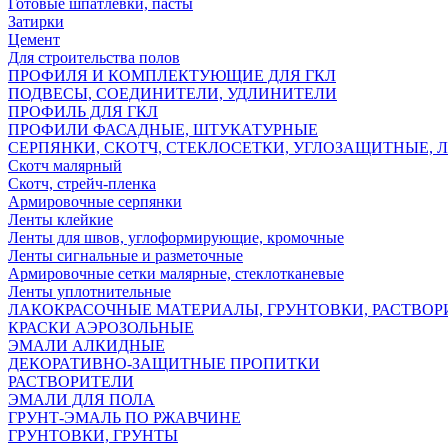
Готовые шпатлёвки, пасты
Затирки
Цемент
Для строительства полов
ПРОФИЛЯ И КОМПЛЕКТУЮЩИЕ ДЛЯ ГКЛ
ПОДВЕСЫ, СОЕДИНИТЕЛИ, УДЛИНИТЕЛИ
ПРОФИЛЬ ДЛЯ ГКЛ
ПРОФИЛИ ФАСАДНЫЕ, ШТУКАТУРНЫЕ
СЕРПЯНКИ, СКОТЧ, СТЕКЛОСЕТКИ, УГЛОЗАЩИТНЫЕ, 
Скотч малярный
Скотч, стрейч-пленка
Армировочные серпянки
Ленты клейкие
Ленты для швов, углоформирующие, кромочные
Ленты сигнальные и разметочные
Армировочные сетки малярные, стеклотканевые
Ленты уплотнительные
ЛАКОКРАСОЧНЫЕ МАТЕРИАЛЫ, ГРУНТОВКИ, РАСТВОР
КРАСКИ АЭРОЗОЛЬНЫЕ
ЭМАЛИ АЛКИДНЫЕ
ДЕКОРАТИВНО-ЗАЩИТНЫЕ ПРОПИТКИ
РАСТВОРИТЕЛИ
ЭМАЛИ ДЛЯ ПОЛА
ГРУНТ-ЭМАЛЬ ПО РЖАВЧИНЕ
ГРУНТОВКИ, ГРУНТЫ