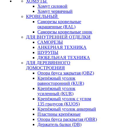
ХОМУТЫ
Хомут силовой
Хомут червячный
КРОВЕЛЬНЫЙ
Саморезы кровельные
окрашенные (RAL)
Саморезы кровельные цинк
ДЛЯ ВНУТРЕННЕЙ ОТДЕЛКИ
САМОРЕЗЫ
АНКЕРНАЯ ТЕХНИКА
ШУРУПЫ
ДЮБЕЛЬНАЯ ТЕХНИКА
ДЛЯ ДЕРЕВЯННОГО
ДОМОСТРОЕНИЯ
Опора бруса закрытая (OBZ)
Крепёжный уголок
равносторонний (KUR)
Крепёжный уголок
усиленный (KUR)
Крепёжный уголок с углом
135 градусов (KUOS)
Крепёжный уголок анкерный
Пластины крепёжные
Опора бруса раскрытая (OBR)
Держатель балки (DB)