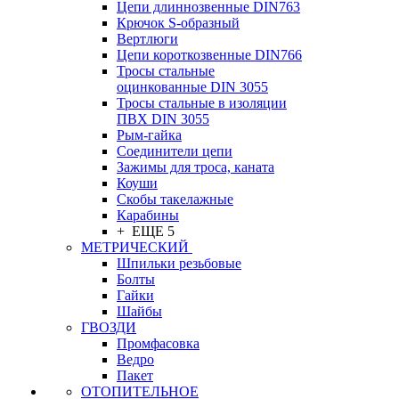
Цепи длиннозвенные DIN763
Крючок S-образный
Вертлюги
Цепи короткозвенные DIN766
Тросы стальные
оцинкованные DIN 3055
Тросы стальные в изоляции
ПВХ DIN 3055
Рым-гайка
Соединители цепи
Зажимы для троса, каната
Коуши
Скобы такелажные
Карабины
+ ЕЩЕ 5
МЕТРИЧЕСКИЙ
Шпильки резьбовые
Болты
Гайки
Шайбы
ГВОЗДИ
Промфасовка
Ведро
Пакет
ОТОПИТЕЛЬНОЕ