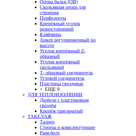
Опора балки (ОВ)
Скользящая опора для
строения
Перфоленты
Крепёжный уголок
разносторонний
Кляймеры
Анкер регулировочный по
высоте
Уголок крепёжный Z-
образный
Уголок крепёжный
скользящий
Т- образный соединитель
Угловой соединитель
Пластины гвоздевые
+ ЕЩЕ 9
ДЛЯ ТЕПЛОИЗОЛЯЦИИ
Дюбели с пластиковым
гвоздём
Крепёж тарельчатый
ТАКЕЛАЖ
Талреп
Стропы и комплектующие
Рым-болт