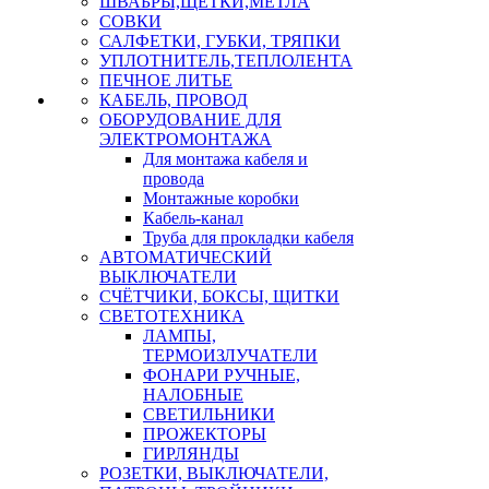
ШВАБРЫ,ЩЕТКИ,МЕТЛА
СОВКИ
САЛФЕТКИ, ГУБКИ, ТРЯПКИ
УПЛОТНИТЕЛЬ,ТЕПЛОЛЕНТА
ПЕЧНОЕ ЛИТЬЕ
КАБЕЛЬ, ПРОВОД
ОБОРУДОВАНИЕ ДЛЯ
ЭЛЕКТРОМОНТАЖА
Для монтажа кабеля и
провода
Монтажные коробки
Кабель-канал
Труба для прокладки кабеля
АВТОМАТИЧЕСКИЙ
ВЫКЛЮЧАТЕЛИ
СЧЁТЧИКИ, БОКСЫ, ЩИТКИ
СВЕТОТЕХНИКА
ЛАМПЫ,
ТЕРМОИЗЛУЧАТЕЛИ
ФОНАРИ РУЧНЫЕ,
НАЛОБНЫЕ
СВЕТИЛЬНИКИ
ПРОЖЕКТОРЫ
ГИРЛЯНДЫ
РОЗЕТКИ, ВЫКЛЮЧАТЕЛИ,