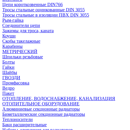
Цепи короткозвенные DIN766
Тросы стальные оцинкованные DIN 3055
Тросы стальные в изоляции ПВХ DIN 3055
Рым-гайка
Соединители цепи
Зажимы для троса, каната
Коуши
Скобы такелажные
Карабины
МЕТРИЧЕСКИЙ
Шпильки резьбовые
Болты
Гайки
Шайбы
ГВОЗДИ
Промфасовка
Ведро
Пакет
ОТОПЛЕНИЕ, ВОДОСНАБЖЕНИЕ, КАНАЛИЗАЦИЯ
ОТОПИТЕЛЬНОЕ ОБОРУДОВАНИЕ
Алюминиевые секционные радиаторы
Биметаллические секционные радиаторы
Теплоносители
Баки расширительные
Наборы, крепления для радиаторов