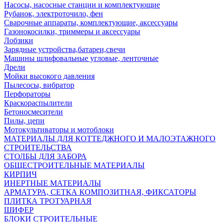
Насосы, насосные станции и комплектующие
Рубанок, электроточило, фен
Сварочные аппараты, комплектующие, аксессуары
Газонокосилки, триммеры и аксессуары
Лобзики
Зарядные устройства,батареи,свечи
Машины шлифовальные угловые, ленточные
Дрели
Мойки высокого давления
Пылесосы, вибратор
Перфораторы
Краскораспылители
Бетоносмесители
Пилы, цепи
Мотокультиваторы и мотоблоки
МАТЕРИАЛЫ ДЛЯ КОТТЕДЖНОГО И МАЛОЭТАЖНОГО
СТРОИТЕЛЬСТВА
СТОЛБЫ ДЛЯ ЗАБОРА
ОБЩЕСТРОИТЕЛЬНЫЕ МАТЕРИАЛЫ
КИРПИЧ
ИНЕРТНЫЕ МАТЕРИАЛЫ
АРМАТУРА, СЕТКА КОМПОЗИТНАЯ, ФИКСАТОРЫ
ПЛИТКА ТРОТУАРНАЯ
ШИФЕР
БЛОКИ СТРОИТЕЛЬНЫЕ