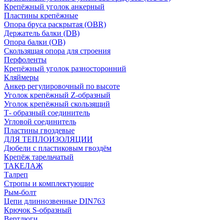
Крепёжный уголок анкерный
Пластины крепёжные
Опора бруса раскрытая (OBR)
Держатель балки (DB)
Опора балки (ОВ)
Скользящая опора для строения
Перфоленты
Крепёжный уголок разносторонний
Кляймеры
Анкер регулировочный по высоте
Уголок крепёжный Z-образный
Уголок крепёжный скользящий
Т- образный соединитель
Угловой соединитель
Пластины гвоздевые
ДЛЯ ТЕПЛОИЗОЛЯЦИИ
Дюбели с пластиковым гвоздём
Крепёж тарельчатый
ТАКЕЛАЖ
Талреп
Стропы и комплектующие
Рым-болт
Цепи длиннозвенные DIN763
Крючок S-образный
Вертлюги