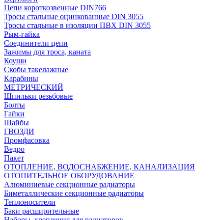
Цепи короткозвенные DIN766
Тросы стальные оцинкованные DIN 3055
Тросы стальные в изоляции ПВХ DIN 3055
Рым-гайка
Соединители цепи
Зажимы для троса, каната
Коуши
Скобы такелажные
Карабины
МЕТРИЧЕСКИЙ
Шпильки резьбовые
Болты
Гайки
Шайбы
ГВОЗДИ
Промфасовка
Ведро
Пакет
ОТОПЛЕНИЕ, ВОДОСНАБЖЕНИЕ, КАНАЛИЗАЦИЯ
ОТОПИТЕЛЬНОЕ ОБОРУДОВАНИЕ
Алюминиевые секционные радиаторы
Биметаллические секционные радиаторы
Теплоносители
Баки расширительные
Наборы, крепления для радиаторов