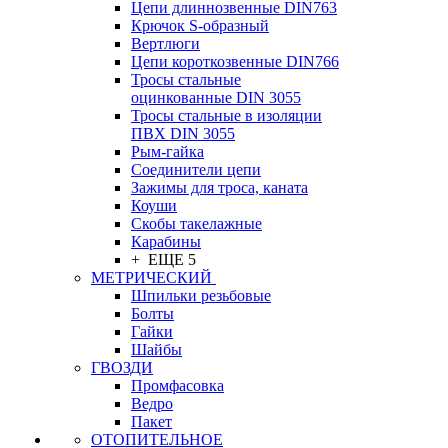
Цепи длиннозвенные DIN763
Крючок S-образный
Вертлюги
Цепи короткозвенные DIN766
Тросы стальные
оцинкованные DIN 3055
Тросы стальные в изоляции
ПВХ DIN 3055
Рым-гайка
Соединители цепи
Зажимы для троса, каната
Коуши
Скобы такелажные
Карабины
+ ЕЩЕ 5
МЕТРИЧЕСКИЙ
Шпильки резьбовые
Болты
Гайки
Шайбы
ГВОЗДИ
Промфасовка
Ведро
Пакет
ОТОПИТЕЛЬНОЕ