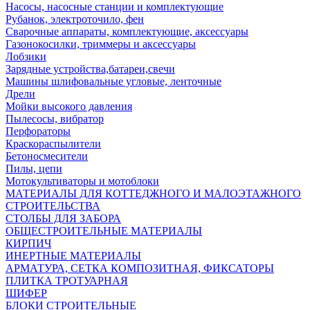
Насосы, насосные станции и комплектующие
Рубанок, электроточило, фен
Сварочные аппараты, комплектующие, аксессуары
Газонокосилки, триммеры и аксессуары
Лобзики
Зарядные устройства,батареи,свечи
Машины шлифовальные угловые, ленточные
Дрели
Мойки высокого давления
Пылесосы, вибратор
Перфораторы
Краскораспылители
Бетоносмесители
Пилы, цепи
Мотокультиваторы и мотоблоки
МАТЕРИАЛЫ ДЛЯ КОТТЕДЖНОГО И МАЛОЭТАЖНОГО
СТРОИТЕЛЬСТВА
СТОЛБЫ ДЛЯ ЗАБОРА
ОБЩЕСТРОИТЕЛЬНЫЕ МАТЕРИАЛЫ
КИРПИЧ
ИНЕРТНЫЕ МАТЕРИАЛЫ
АРМАТУРА, СЕТКА КОМПОЗИТНАЯ, ФИКСАТОРЫ
ПЛИТКА ТРОТУАРНАЯ
ШИФЕР
БЛОКИ СТРОИТЕЛЬНЫЕ