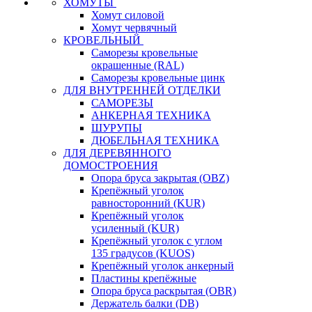
ХОМУТЫ
Хомут силовой
Хомут червячный
КРОВЕЛЬНЫЙ
Саморезы кровельные
окрашенные (RAL)
Саморезы кровельные цинк
ДЛЯ ВНУТРЕННЕЙ ОТДЕЛКИ
САМОРЕЗЫ
АНКЕРНАЯ ТЕХНИКА
ШУРУПЫ
ДЮБЕЛЬНАЯ ТЕХНИКА
ДЛЯ ДЕРЕВЯННОГО
ДОМОСТРОЕНИЯ
Опора бруса закрытая (OBZ)
Крепёжный уголок
равносторонний (KUR)
Крепёжный уголок
усиленный (KUR)
Крепёжный уголок с углом
135 градусов (KUOS)
Крепёжный уголок анкерный
Пластины крепёжные
Опора бруса раскрытая (OBR)
Держатель балки (DB)