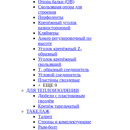
Опора балки (ОВ)
Скользящая опора для
строения
Перфоленты
Крепёжный уголок
разносторонний
Кляймеры
Анкер регулировочный по
высоте
Уголок крепёжный Z-
образный
Уголок крепёжный
скользящий
Т- образный соединитель
Угловой соединитель
Пластины гвоздевые
+ ЕЩЕ 9
ДЛЯ ТЕПЛОИЗОЛЯЦИИ
Дюбели с пластиковым
гвоздём
Крепёж тарельчатый
ТАКЕЛАЖ
Талреп
Стропы и комплектующие
Рым-болт