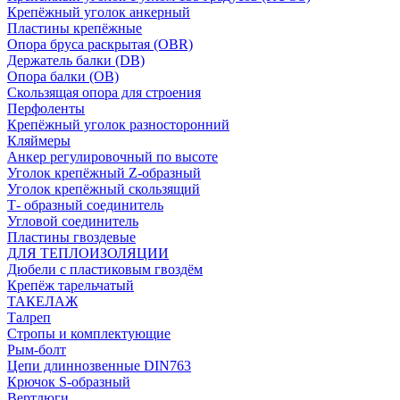
Крепёжный уголок анкерный
Пластины крепёжные
Опора бруса раскрытая (OBR)
Держатель балки (DB)
Опора балки (ОВ)
Скользящая опора для строения
Перфоленты
Крепёжный уголок разносторонний
Кляймеры
Анкер регулировочный по высоте
Уголок крепёжный Z-образный
Уголок крепёжный скользящий
Т- образный соединитель
Угловой соединитель
Пластины гвоздевые
ДЛЯ ТЕПЛОИЗОЛЯЦИИ
Дюбели с пластиковым гвоздём
Крепёж тарельчатый
ТАКЕЛАЖ
Талреп
Стропы и комплектующие
Рым-болт
Цепи длиннозвенные DIN763
Крючок S-образный
Вертлюги