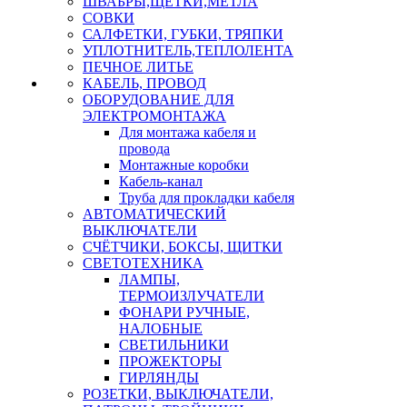
ШВАБРЫ,ЩЕТКИ,МЕТЛА
СОВКИ
САЛФЕТКИ, ГУБКИ, ТРЯПКИ
УПЛОТНИТЕЛЬ,ТЕПЛОЛЕНТА
ПЕЧНОЕ ЛИТЬЕ
КАБЕЛЬ, ПРОВОД
ОБОРУДОВАНИЕ ДЛЯ
ЭЛЕКТРОМОНТАЖА
Для монтажа кабеля и
провода
Монтажные коробки
Кабель-канал
Труба для прокладки кабеля
АВТОМАТИЧЕСКИЙ
ВЫКЛЮЧАТЕЛИ
СЧЁТЧИКИ, БОКСЫ, ЩИТКИ
СВЕТОТЕХНИКА
ЛАМПЫ,
ТЕРМОИЗЛУЧАТЕЛИ
ФОНАРИ РУЧНЫЕ,
НАЛОБНЫЕ
СВЕТИЛЬНИКИ
ПРОЖЕКТОРЫ
ГИРЛЯНДЫ
РОЗЕТКИ, ВЫКЛЮЧАТЕЛИ,