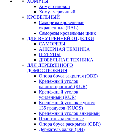
ХОМУТЫ
Хомут силовой
Хомут червячный
КРОВЕЛЬНЫЙ
Саморезы кровельные
окрашенные (RAL)
Саморезы кровельные цинк
ДЛЯ ВНУТРЕННЕЙ ОТДЕЛКИ
САМОРЕЗЫ
АНКЕРНАЯ ТЕХНИКА
ШУРУПЫ
ДЮБЕЛЬНАЯ ТЕХНИКА
ДЛЯ ДЕРЕВЯННОГО
ДОМОСТРОЕНИЯ
Опора бруса закрытая (OBZ)
Крепёжный уголок
равносторонний (KUR)
Крепёжный уголок
усиленный (KUR)
Крепёжный уголок с углом
135 градусов (KUOS)
Крепёжный уголок анкерный
Пластины крепёжные
Опора бруса раскрытая (OBR)
Держатель балки (DB)