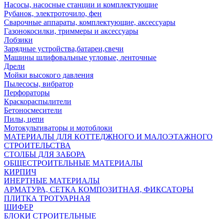
Насосы, насосные станции и комплектующие
Рубанок, электроточило, фен
Сварочные аппараты, комплектующие, аксессуары
Газонокосилки, триммеры и аксессуары
Лобзики
Зарядные устройства,батареи,свечи
Машины шлифовальные угловые, ленточные
Дрели
Мойки высокого давления
Пылесосы, вибратор
Перфораторы
Краскораспылители
Бетоносмесители
Пилы, цепи
Мотокультиваторы и мотоблоки
МАТЕРИАЛЫ ДЛЯ КОТТЕДЖНОГО И МАЛОЭТАЖНОГО
СТРОИТЕЛЬСТВА
СТОЛБЫ ДЛЯ ЗАБОРА
ОБЩЕСТРОИТЕЛЬНЫЕ МАТЕРИАЛЫ
КИРПИЧ
ИНЕРТНЫЕ МАТЕРИАЛЫ
АРМАТУРА, СЕТКА КОМПОЗИТНАЯ, ФИКСАТОРЫ
ПЛИТКА ТРОТУАРНАЯ
ШИФЕР
БЛОКИ СТРОИТЕЛЬНЫЕ