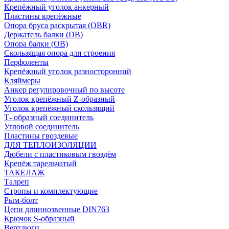
Крепёжный уголок анкерный
Пластины крепёжные
Опора бруса раскрытая (OBR)
Держатель балки (DB)
Опора балки (ОВ)
Скользящая опора для строения
Перфоленты
Крепёжный уголок разносторонний
Кляймеры
Анкер регулировочный по высоте
Уголок крепёжный Z-образный
Уголок крепёжный скользящий
Т- образный соединитель
Угловой соединитель
Пластины гвоздевые
ДЛЯ ТЕПЛОИЗОЛЯЦИИ
Дюбели с пластиковым гвоздём
Крепёж тарельчатый
ТАКЕЛАЖ
Талреп
Стропы и комплектующие
Рым-болт
Цепи длиннозвенные DIN763
Крючок S-образный
Вертлюги