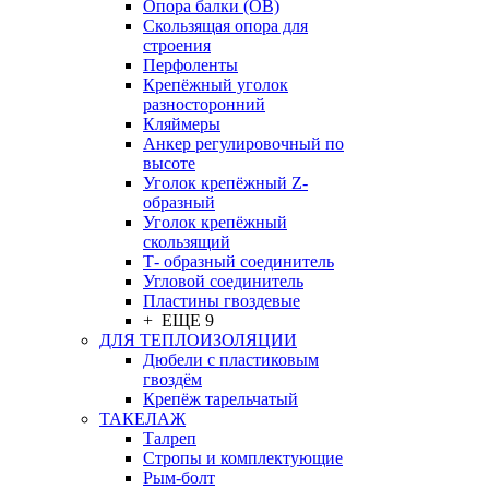
Опора балки (ОВ)
Скользящая опора для
строения
Перфоленты
Крепёжный уголок
разносторонний
Кляймеры
Анкер регулировочный по
высоте
Уголок крепёжный Z-
образный
Уголок крепёжный
скользящий
Т- образный соединитель
Угловой соединитель
Пластины гвоздевые
+ ЕЩЕ 9
ДЛЯ ТЕПЛОИЗОЛЯЦИИ
Дюбели с пластиковым
гвоздём
Крепёж тарельчатый
ТАКЕЛАЖ
Талреп
Стропы и комплектующие
Рым-болт