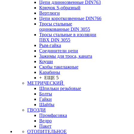
Цепи длиннозвенные DIN763
Крючок S-образный
Вертлюги
Цепи короткозвенные DIN766
Тросы стальные
оцинкованные DIN 3055
Тросы стальные в изоляции
ПВХ DIN 3055
Рым-гайка
Соединители цепи
Зажимы для троса, каната
Коуши
Скобы такелажные
Карабины
+ ЕЩЕ 5
МЕТРИЧЕСКИЙ
Шпильки резьбовые
Болты
Гайки
Шайбы
ГВОЗДИ
Промфасовка
Ведро
Пакет
ОТОПИТЕЛЬНОЕ