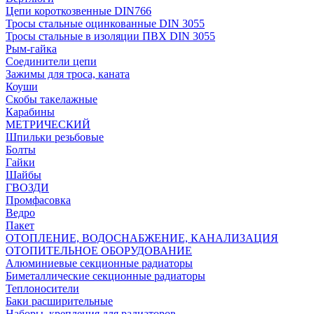
Цепи короткозвенные DIN766
Тросы стальные оцинкованные DIN 3055
Тросы стальные в изоляции ПВХ DIN 3055
Рым-гайка
Соединители цепи
Зажимы для троса, каната
Коуши
Скобы такелажные
Карабины
МЕТРИЧЕСКИЙ
Шпильки резьбовые
Болты
Гайки
Шайбы
ГВОЗДИ
Промфасовка
Ведро
Пакет
ОТОПЛЕНИЕ, ВОДОСНАБЖЕНИЕ, КАНАЛИЗАЦИЯ
ОТОПИТЕЛЬНОЕ ОБОРУДОВАНИЕ
Алюминиевые секционные радиаторы
Биметаллические секционные радиаторы
Теплоносители
Баки расширительные
Наборы, крепления для радиаторов