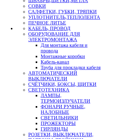
ШВАБРЫ,ЩЕТКИ,МЕТЛА
СОВКИ
САЛФЕТКИ, ГУБКИ, ТРЯПКИ
УПЛОТНИТЕЛЬ,ТЕПЛОЛЕНТА
ПЕЧНОЕ ЛИТЬЕ
КАБЕЛЬ, ПРОВОД
ОБОРУДОВАНИЕ ДЛЯ
ЭЛЕКТРОМОНТАЖА
Для монтажа кабеля и
провода
Монтажные коробки
Кабель-канал
Труба для прокладки кабеля
АВТОМАТИЧЕСКИЙ
ВЫКЛЮЧАТЕЛИ
СЧЁТЧИКИ, БОКСЫ, ЩИТКИ
СВЕТОТЕХНИКА
ЛАМПЫ,
ТЕРМОИЗЛУЧАТЕЛИ
ФОНАРИ РУЧНЫЕ,
НАЛОБНЫЕ
СВЕТИЛЬНИКИ
ПРОЖЕКТОРЫ
ГИРЛЯНДЫ
РОЗЕТКИ, ВЫКЛЮЧАТЕЛИ,