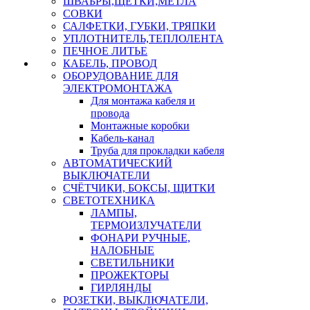
ШВАБРЫ,ЩЕТКИ,МЕТЛА
СОВКИ
САЛФЕТКИ, ГУБКИ, ТРЯПКИ
УПЛОТНИТЕЛЬ,ТЕПЛОЛЕНТА
ПЕЧНОЕ ЛИТЬЕ
КАБЕЛЬ, ПРОВОД
ОБОРУДОВАНИЕ ДЛЯ
ЭЛЕКТРОМОНТАЖА
Для монтажа кабеля и
провода
Монтажные коробки
Кабель-канал
Труба для прокладки кабеля
АВТОМАТИЧЕСКИЙ
ВЫКЛЮЧАТЕЛИ
СЧЁТЧИКИ, БОКСЫ, ЩИТКИ
СВЕТОТЕХНИКА
ЛАМПЫ,
ТЕРМОИЗЛУЧАТЕЛИ
ФОНАРИ РУЧНЫЕ,
НАЛОБНЫЕ
СВЕТИЛЬНИКИ
ПРОЖЕКТОРЫ
ГИРЛЯНДЫ
РОЗЕТКИ, ВЫКЛЮЧАТЕЛИ,