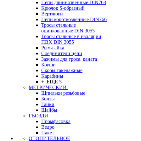
Цепи длиннозвенные DIN763
Крючок S-образный
Вертлюги
Цепи короткозвенные DIN766
Тросы стальные
оцинкованные DIN 3055
Тросы стальные в изоляции
ПВХ DIN 3055
Рым-гайка
Соединители цепи
Зажимы для троса, каната
Коуши
Скобы такелажные
Карабины
+ ЕЩЕ 5
МЕТРИЧЕСКИЙ
Шпильки резьбовые
Болты
Гайки
Шайбы
ГВОЗДИ
Промфасовка
Ведро
Пакет
ОТОПИТЕЛЬНОЕ