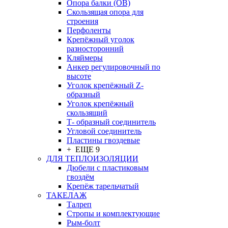
Опора балки (ОВ)
Скользящая опора для
строения
Перфоленты
Крепёжный уголок
разносторонний
Кляймеры
Анкер регулировочный по
высоте
Уголок крепёжный Z-
образный
Уголок крепёжный
скользящий
Т- образный соединитель
Угловой соединитель
Пластины гвоздевые
+ ЕЩЕ 9
ДЛЯ ТЕПЛОИЗОЛЯЦИИ
Дюбели с пластиковым
гвоздём
Крепёж тарельчатый
ТАКЕЛАЖ
Талреп
Стропы и комплектующие
Рым-болт