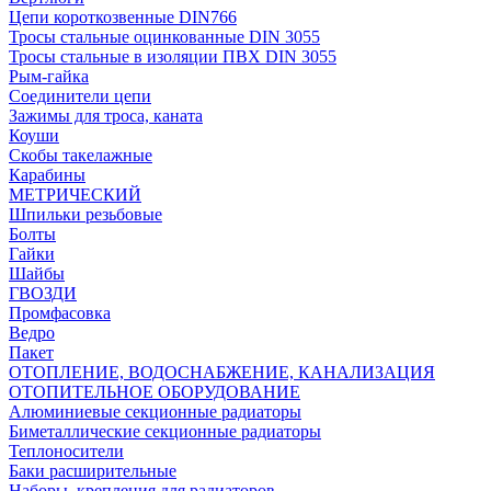
Цепи короткозвенные DIN766
Тросы стальные оцинкованные DIN 3055
Тросы стальные в изоляции ПВХ DIN 3055
Рым-гайка
Соединители цепи
Зажимы для троса, каната
Коуши
Скобы такелажные
Карабины
МЕТРИЧЕСКИЙ
Шпильки резьбовые
Болты
Гайки
Шайбы
ГВОЗДИ
Промфасовка
Ведро
Пакет
ОТОПЛЕНИЕ, ВОДОСНАБЖЕНИЕ, КАНАЛИЗАЦИЯ
ОТОПИТЕЛЬНОЕ ОБОРУДОВАНИЕ
Алюминиевые секционные радиаторы
Биметаллические секционные радиаторы
Теплоносители
Баки расширительные
Наборы, крепления для радиаторов