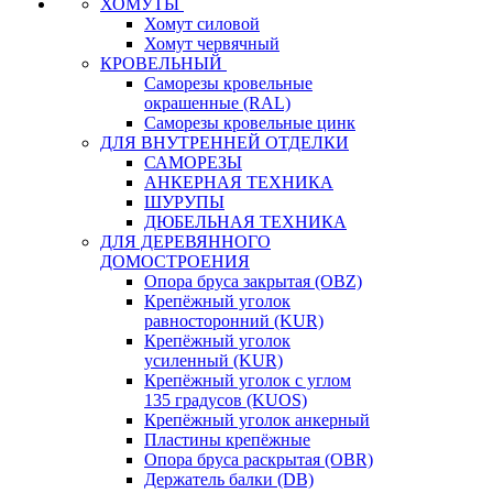
ХОМУТЫ
Хомут силовой
Хомут червячный
КРОВЕЛЬНЫЙ
Саморезы кровельные
окрашенные (RAL)
Саморезы кровельные цинк
ДЛЯ ВНУТРЕННЕЙ ОТДЕЛКИ
САМОРЕЗЫ
АНКЕРНАЯ ТЕХНИКА
ШУРУПЫ
ДЮБЕЛЬНАЯ ТЕХНИКА
ДЛЯ ДЕРЕВЯННОГО
ДОМОСТРОЕНИЯ
Опора бруса закрытая (OBZ)
Крепёжный уголок
равносторонний (KUR)
Крепёжный уголок
усиленный (KUR)
Крепёжный уголок с углом
135 градусов (KUOS)
Крепёжный уголок анкерный
Пластины крепёжные
Опора бруса раскрытая (OBR)
Держатель балки (DB)