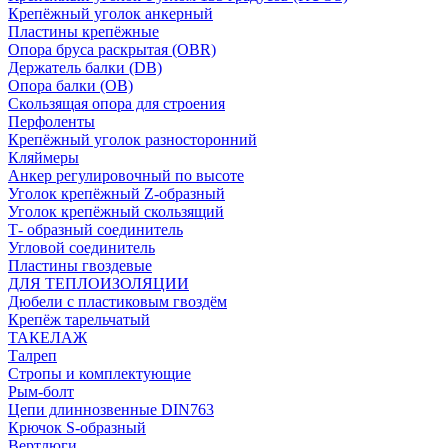
Крепёжный уголок анкерный
Пластины крепёжные
Опора бруса раскрытая (OBR)
Держатель балки (DB)
Опора балки (ОВ)
Скользящая опора для строения
Перфоленты
Крепёжный уголок разносторонний
Кляймеры
Анкер регулировочный по высоте
Уголок крепёжный Z-образный
Уголок крепёжный скользящий
Т- образный соединитель
Угловой соединитель
Пластины гвоздевые
ДЛЯ ТЕПЛОИЗОЛЯЦИИ
Дюбели с пластиковым гвоздём
Крепёж тарельчатый
ТАКЕЛАЖ
Талреп
Стропы и комплектующие
Рым-болт
Цепи длиннозвенные DIN763
Крючок S-образный
Вертлюги