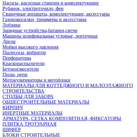
Насосы, насосные станции и комплектующие
Рубанок, электроточило, фен
Сварочные аппараты, комплектующие, аксессуары
Газонокосилки, триммеры и аксессуары
Лобзики
Зарядные устройства,батареи,свечи
Машины шлифовальные угловые, ленточные
Дрели
Мойки высокого давления
Пылесосы, вибратор
Перфораторы
Краскораспылители
Бетоносмесители
Пилы, цепи
Мотокультиваторы и мотоблоки
МАТЕРИАЛЫ ДЛЯ КОТТЕДЖНОГО И МАЛОЭТАЖНОГО
СТРОИТЕЛЬСТВА
СТОЛБЫ ДЛЯ ЗАБОРА
ОБЩЕСТРОИТЕЛЬНЫЕ МАТЕРИАЛЫ
КИРПИЧ
ИНЕРТНЫЕ МАТЕРИАЛЫ
АРМАТУРА, СЕТКА КОМПОЗИТНАЯ, ФИКСАТОРЫ
ПЛИТКА ТРОТУАРНАЯ
ШИФЕР
БЛОКИ СТРОИТЕЛЬНЫЕ