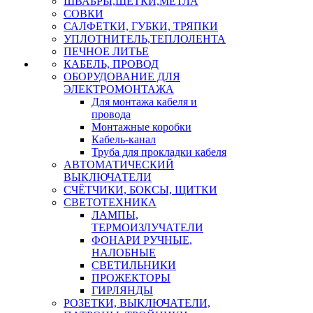
ШВАБРЫ,ЩЕТКИ,МЕТЛА
СОВКИ
САЛФЕТКИ, ГУБКИ, ТРЯПКИ
УПЛОТНИТЕЛЬ,ТЕПЛОЛЕНТА
ПЕЧНОЕ ЛИТЬЕ
КАБЕЛЬ, ПРОВОД
ОБОРУДОВАНИЕ ДЛЯ
ЭЛЕКТРОМОНТАЖА
Для монтажа кабеля и
провода
Монтажные коробки
Кабель-канал
Труба для прокладки кабеля
АВТОМАТИЧЕСКИЙ
ВЫКЛЮЧАТЕЛИ
СЧЁТЧИКИ, БОКСЫ, ЩИТКИ
СВЕТОТЕХНИКА
ЛАМПЫ,
ТЕРМОИЗЛУЧАТЕЛИ
ФОНАРИ РУЧНЫЕ,
НАЛОБНЫЕ
СВЕТИЛЬНИКИ
ПРОЖЕКТОРЫ
ГИРЛЯНДЫ
РОЗЕТКИ, ВЫКЛЮЧАТЕЛИ,