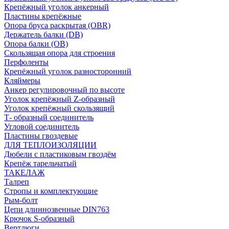
Крепёжный уголок анкерный
Пластины крепёжные
Опора бруса раскрытая (OBR)
Держатель балки (DB)
Опора балки (ОВ)
Скользящая опора для строения
Перфоленты
Крепёжный уголок разносторонний
Кляймеры
Анкер регулировочный по высоте
Уголок крепёжный Z-образный
Уголок крепёжный скользящий
Т- образный соединитель
Угловой соединитель
Пластины гвоздевые
ДЛЯ ТЕПЛОИЗОЛЯЦИИ
Дюбели с пластиковым гвоздём
Крепёж тарельчатый
ТАКЕЛАЖ
Талреп
Стропы и комплектующие
Рым-болт
Цепи длиннозвенные DIN763
Крючок S-образный
Вертлюги