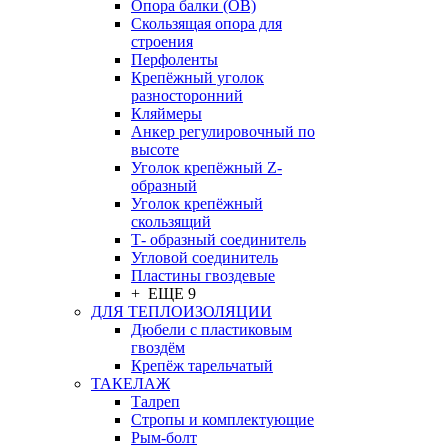
Опора балки (ОВ)
Скользящая опора для
строения
Перфоленты
Крепёжный уголок
разносторонний
Кляймеры
Анкер регулировочный по
высоте
Уголок крепёжный Z-
образный
Уголок крепёжный
скользящий
Т- образный соединитель
Угловой соединитель
Пластины гвоздевые
+ ЕЩЕ 9
ДЛЯ ТЕПЛОИЗОЛЯЦИИ
Дюбели с пластиковым
гвоздём
Крепёж тарельчатый
ТАКЕЛАЖ
Талреп
Стропы и комплектующие
Рым-болт