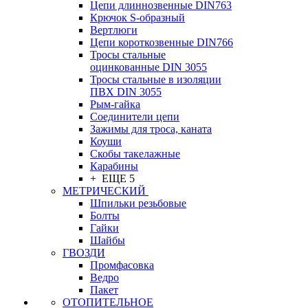
Цепи длиннозвенные DIN763
Крючок S-образный
Вертлюги
Цепи короткозвенные DIN766
Тросы стальные
оцинкованные DIN 3055
Тросы стальные в изоляции
ПВХ DIN 3055
Рым-гайка
Соединители цепи
Зажимы для троса, каната
Коуши
Скобы такелажные
Карабины
+ ЕЩЕ 5
МЕТРИЧЕСКИЙ
Шпильки резьбовые
Болты
Гайки
Шайбы
ГВОЗДИ
Промфасовка
Ведро
Пакет
ОТОПИТЕЛЬНОЕ