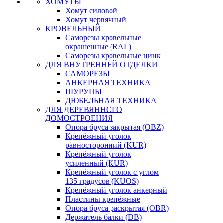
ХОМУТЫ
Хомут силовой
Хомут червячный
КРОВЕЛЬНЫЙ
Саморезы кровельные
окрашенные (RAL)
Саморезы кровельные цинк
ДЛЯ ВНУТРЕННЕЙ ОТДЕЛКИ
САМОРЕЗЫ
АНКЕРНАЯ ТЕХНИКА
ШУРУПЫ
ДЮБЕЛЬНАЯ ТЕХНИКА
ДЛЯ ДЕРЕВЯННОГО
ДОМОСТРОЕНИЯ
Опора бруса закрытая (OBZ)
Крепёжный уголок
равносторонний (KUR)
Крепёжный уголок
усиленный (KUR)
Крепёжный уголок с углом
135 градусов (KUOS)
Крепёжный уголок анкерный
Пластины крепёжные
Опора бруса раскрытая (OBR)
Держатель балки (DB)