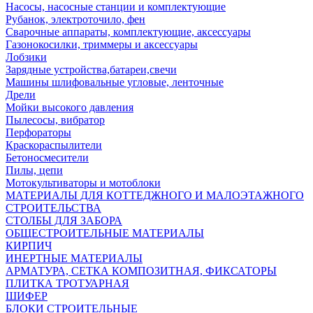
Насосы, насосные станции и комплектующие
Рубанок, электроточило, фен
Сварочные аппараты, комплектующие, аксессуары
Газонокосилки, триммеры и аксессуары
Лобзики
Зарядные устройства,батареи,свечи
Машины шлифовальные угловые, ленточные
Дрели
Мойки высокого давления
Пылесосы, вибратор
Перфораторы
Краскораспылители
Бетоносмесители
Пилы, цепи
Мотокультиваторы и мотоблоки
МАТЕРИАЛЫ ДЛЯ КОТТЕДЖНОГО И МАЛОЭТАЖНОГО
СТРОИТЕЛЬСТВА
СТОЛБЫ ДЛЯ ЗАБОРА
ОБЩЕСТРОИТЕЛЬНЫЕ МАТЕРИАЛЫ
КИРПИЧ
ИНЕРТНЫЕ МАТЕРИАЛЫ
АРМАТУРА, СЕТКА КОМПОЗИТНАЯ, ФИКСАТОРЫ
ПЛИТКА ТРОТУАРНАЯ
ШИФЕР
БЛОКИ СТРОИТЕЛЬНЫЕ