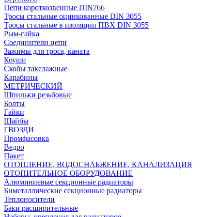
Цепи короткозвенные DIN766
Тросы стальные оцинкованные DIN 3055
Тросы стальные в изоляции ПВХ DIN 3055
Рым-гайка
Соединители цепи
Зажимы для троса, каната
Коуши
Скобы такелажные
Карабины
МЕТРИЧЕСКИЙ
Шпильки резьбовые
Болты
Гайки
Шайбы
ГВОЗДИ
Промфасовка
Ведро
Пакет
ОТОПЛЕНИЕ, ВОДОСНАБЖЕНИЕ, КАНАЛИЗАЦИЯ
ОТОПИТЕЛЬНОЕ ОБОРУДОВАНИЕ
Алюминиевые секционные радиаторы
Биметаллические секционные радиаторы
Теплоносители
Баки расширительные
Наборы, крепления для радиаторов