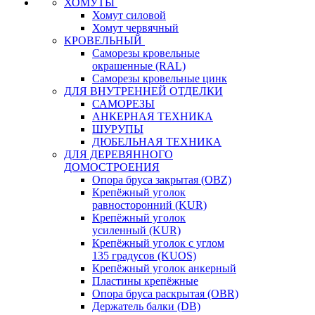
ХОМУТЫ
Хомут силовой
Хомут червячный
КРОВЕЛЬНЫЙ
Саморезы кровельные
окрашенные (RAL)
Саморезы кровельные цинк
ДЛЯ ВНУТРЕННЕЙ ОТДЕЛКИ
САМОРЕЗЫ
АНКЕРНАЯ ТЕХНИКА
ШУРУПЫ
ДЮБЕЛЬНАЯ ТЕХНИКА
ДЛЯ ДЕРЕВЯННОГО
ДОМОСТРОЕНИЯ
Опора бруса закрытая (OBZ)
Крепёжный уголок
равносторонний (KUR)
Крепёжный уголок
усиленный (KUR)
Крепёжный уголок с углом
135 градусов (KUOS)
Крепёжный уголок анкерный
Пластины крепёжные
Опора бруса раскрытая (OBR)
Держатель балки (DB)