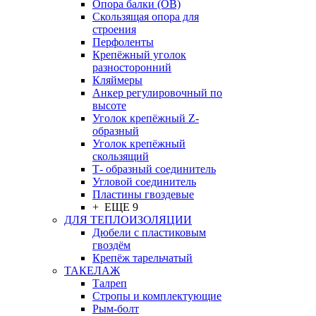
Опора балки (ОВ)
Скользящая опора для
строения
Перфоленты
Крепёжный уголок
разносторонний
Кляймеры
Анкер регулировочный по
высоте
Уголок крепёжный Z-
образный
Уголок крепёжный
скользящий
Т- образный соединитель
Угловой соединитель
Пластины гвоздевые
+ ЕЩЕ 9
ДЛЯ ТЕПЛОИЗОЛЯЦИИ
Дюбели с пластиковым
гвоздём
Крепёж тарельчатый
ТАКЕЛАЖ
Талреп
Стропы и комплектующие
Рым-болт