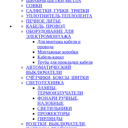
ШВАБРЫ,ЩЕТКИ,МЕТЛА
СОВКИ
САЛФЕТКИ, ГУБКИ, ТРЯПКИ
УПЛОТНИТЕЛЬ,ТЕПЛОЛЕНТА
ПЕЧНОЕ ЛИТЬЕ
КАБЕЛЬ, ПРОВОД
ОБОРУДОВАНИЕ ДЛЯ
ЭЛЕКТРОМОНТАЖА
Для монтажа кабеля и
провода
Монтажные коробки
Кабель-канал
Труба для прокладки кабеля
АВТОМАТИЧЕСКИЙ
ВЫКЛЮЧАТЕЛИ
СЧЁТЧИКИ, БОКСЫ, ЩИТКИ
СВЕТОТЕХНИКА
ЛАМПЫ,
ТЕРМОИЗЛУЧАТЕЛИ
ФОНАРИ РУЧНЫЕ,
НАЛОБНЫЕ
СВЕТИЛЬНИКИ
ПРОЖЕКТОРЫ
ГИРЛЯНДЫ
РОЗЕТКИ, ВЫКЛЮЧАТЕЛИ,