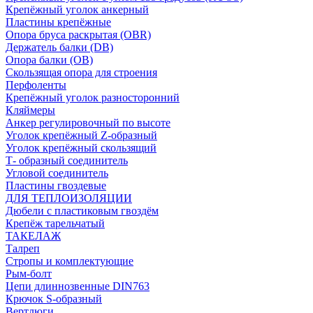
Крепёжный уголок анкерный
Пластины крепёжные
Опора бруса раскрытая (OBR)
Держатель балки (DB)
Опора балки (ОВ)
Скользящая опора для строения
Перфоленты
Крепёжный уголок разносторонний
Кляймеры
Анкер регулировочный по высоте
Уголок крепёжный Z-образный
Уголок крепёжный скользящий
Т- образный соединитель
Угловой соединитель
Пластины гвоздевые
ДЛЯ ТЕПЛОИЗОЛЯЦИИ
Дюбели с пластиковым гвоздём
Крепёж тарельчатый
ТАКЕЛАЖ
Талреп
Стропы и комплектующие
Рым-болт
Цепи длиннозвенные DIN763
Крючок S-образный
Вертлюги