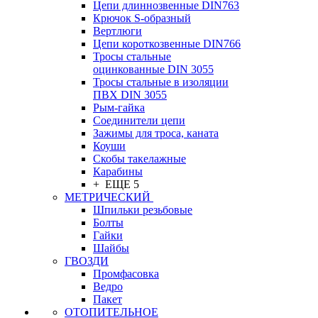
Цепи длиннозвенные DIN763
Крючок S-образный
Вертлюги
Цепи короткозвенные DIN766
Тросы стальные
оцинкованные DIN 3055
Тросы стальные в изоляции
ПВХ DIN 3055
Рым-гайка
Соединители цепи
Зажимы для троса, каната
Коуши
Скобы такелажные
Карабины
+ ЕЩЕ 5
МЕТРИЧЕСКИЙ
Шпильки резьбовые
Болты
Гайки
Шайбы
ГВОЗДИ
Промфасовка
Ведро
Пакет
ОТОПИТЕЛЬНОЕ