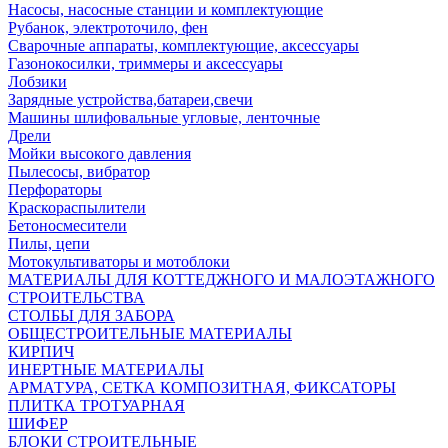
Насосы, насосные станции и комплектующие
Рубанок, электроточило, фен
Сварочные аппараты, комплектующие, аксессуары
Газонокосилки, триммеры и аксессуары
Лобзики
Зарядные устройства,батареи,свечи
Машины шлифовальные угловые, ленточные
Дрели
Мойки высокого давления
Пылесосы, вибратор
Перфораторы
Краскораспылители
Бетоносмесители
Пилы, цепи
Мотокультиваторы и мотоблоки
МАТЕРИАЛЫ ДЛЯ КОТТЕДЖНОГО И МАЛОЭТАЖНОГО
СТРОИТЕЛЬСТВА
СТОЛБЫ ДЛЯ ЗАБОРА
ОБЩЕСТРОИТЕЛЬНЫЕ МАТЕРИАЛЫ
КИРПИЧ
ИНЕРТНЫЕ МАТЕРИАЛЫ
АРМАТУРА, СЕТКА КОМПОЗИТНАЯ, ФИКСАТОРЫ
ПЛИТКА ТРОТУАРНАЯ
ШИФЕР
БЛОКИ СТРОИТЕЛЬНЫЕ