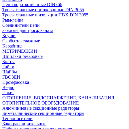
Цепи короткозвенные DIN766
Тросы стальные оцинкованные DIN 3055
Тросы стальные в изоляции ПВХ DIN 3055
Рым-гайка
Соединители цепи
Зажимы для троса, каната
Коуши
Скобы такелажные
Карабины
МЕТРИЧЕСКИЙ
Шпильки резьбовые
Болты
Гайки
Шайбы
ГВОЗДИ
Промфасовка
Ведро
Пакет
ОТОПЛЕНИЕ, ВОДОСНАБЖЕНИЕ, КАНАЛИЗАЦИЯ
ОТОПИТЕЛЬНОЕ ОБОРУДОВАНИЕ
Алюминиевые секционные радиаторы
Биметаллические секционные радиаторы
Теплоносители
Баки расширительные
Наборы, крепления для радиаторов