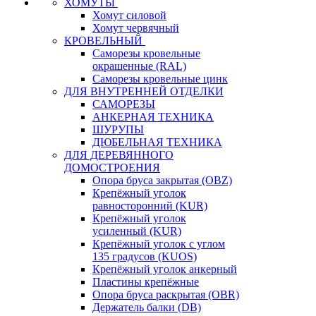
ХОМУТЫ
Хомут силовой
Хомут червячный
КРОВЕЛЬНЫЙ
Саморезы кровельные
окрашенные (RAL)
Саморезы кровельные цинк
ДЛЯ ВНУТРЕННЕЙ ОТДЕЛКИ
САМОРЕЗЫ
АНКЕРНАЯ ТЕХНИКА
ШУРУПЫ
ДЮБЕЛЬНАЯ ТЕХНИКА
ДЛЯ ДЕРЕВЯННОГО
ДОМОСТРОЕНИЯ
Опора бруса закрытая (OBZ)
Крепёжный уголок
равносторонний (KUR)
Крепёжный уголок
усиленный (KUR)
Крепёжный уголок с углом
135 градусов (KUOS)
Крепёжный уголок анкерный
Пластины крепёжные
Опора бруса раскрытая (OBR)
Держатель балки (DB)