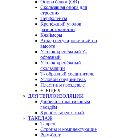
Опора балки (ОВ)
Скользящая опора для
строения
Перфоленты
Крепёжный уголок
разносторонний
Кляймеры
Анкер регулировочный по
высоте
Уголок крепёжный Z-
образный
Уголок крепёжный
скользящий
Т- образный соединитель
Угловой соединитель
Пластины гвоздевые
+ ЕЩЕ 9
ДЛЯ ТЕПЛОИЗОЛЯЦИИ
Дюбели с пластиковым
гвоздём
Крепёж тарельчатый
ТАКЕЛАЖ
Талреп
Стропы и комплектующие
Рым-болт