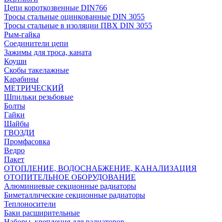
Цепи короткозвенные DIN766
Тросы стальные оцинкованные DIN 3055
Тросы стальные в изоляции ПВХ DIN 3055
Рым-гайка
Соединители цепи
Зажимы для троса, каната
Коуши
Скобы такелажные
Карабины
МЕТРИЧЕСКИЙ
Шпильки резьбовые
Болты
Гайки
Шайбы
ГВОЗДИ
Промфасовка
Ведро
Пакет
ОТОПЛЕНИЕ, ВОДОСНАБЖЕНИЕ, КАНАЛИЗАЦИЯ
ОТОПИТЕЛЬНОЕ ОБОРУДОВАНИЕ
Алюминиевые секционные радиаторы
Биметаллические секционные радиаторы
Теплоносители
Баки расширительные
Наборы, крепления для радиаторов