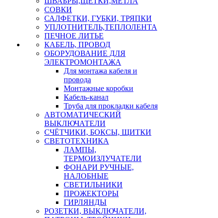
ШВАБРЫ,ЩЕТКИ,МЕТЛА
СОВКИ
САЛФЕТКИ, ГУБКИ, ТРЯПКИ
УПЛОТНИТЕЛЬ,ТЕПЛОЛЕНТА
ПЕЧНОЕ ЛИТЬЕ
КАБЕЛЬ, ПРОВОД
ОБОРУДОВАНИЕ ДЛЯ
ЭЛЕКТРОМОНТАЖА
Для монтажа кабеля и
провода
Монтажные коробки
Кабель-канал
Труба для прокладки кабеля
АВТОМАТИЧЕСКИЙ
ВЫКЛЮЧАТЕЛИ
СЧЁТЧИКИ, БОКСЫ, ЩИТКИ
СВЕТОТЕХНИКА
ЛАМПЫ,
ТЕРМОИЗЛУЧАТЕЛИ
ФОНАРИ РУЧНЫЕ,
НАЛОБНЫЕ
СВЕТИЛЬНИКИ
ПРОЖЕКТОРЫ
ГИРЛЯНДЫ
РОЗЕТКИ, ВЫКЛЮЧАТЕЛИ,