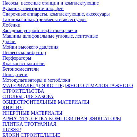
Насосы, насосные станции и комплектующие
Рубанок, электроточило, фен
Сварочные аппараты, комплектующие, аксессуары
Газонокосилки, триммеры и аксессуары
Лобзики
Зарядные устройства,батареи,свечи
Машины шлифовальные угловые, ленточные
Дрели
Мойки высокого давления
Пылесосы, вибратор
Перфораторы
Краскораспылители
Бетоносмесители
Пилы, цепи
Мотокультиваторы и мотоблоки
МАТЕРИАЛЫ ДЛЯ КОТТЕДЖНОГО И МАЛОЭТАЖНОГО
СТРОИТЕЛЬСТВА
СТОЛБЫ ДЛЯ ЗАБОРА
ОБЩЕСТРОИТЕЛЬНЫЕ МАТЕРИАЛЫ
КИРПИЧ
ИНЕРТНЫЕ МАТЕРИАЛЫ
АРМАТУРА, СЕТКА КОМПОЗИТНАЯ, ФИКСАТОРЫ
ПЛИТКА ТРОТУАРНАЯ
ШИФЕР
БЛОКИ СТРОИТЕЛЬНЫЕ