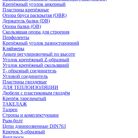
Крепёжный уголок анкерный
Пластины крепёжные
Опора бруса раскрытая (OBR)
Держатель балки (DB)
Опора балки (ОВ)
Скользящая опора для строения
Перфоленты
Крепёжный уголок разносторонний
Кляймеры
Анкер регулировочный по высоте
Уголок крепёжный Z-образный
Уголок крепёжный скользящий
Т- образный соединитель
Угловой соединитель
Пластины гвоздевые
ДЛЯ ТЕПЛОИЗОЛЯЦИИ
Дюбели с пластиковым гвоздём
Крепёж тарельчатый
ТАКЕЛАЖ
Талреп
Стропы и комплектующие
Рым-болт
Цепи длиннозвенные DIN763
Крючок S-образный
Вертлюги