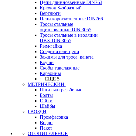
Цепи длиннозвенные DIN763
Крючок S-образный
Вертлюги
Цепи короткозвенные DIN766
Тросы стальные
оцинкованные DIN 3055
Тросы стальные в изоляции
ПВХ DIN 3055
Рым-гайка
Соединители цепи
Зажимы для троса, каната
Коуши
Скобы такелажные
Карабины
+ ЕЩЕ 5
МЕТРИЧЕСКИЙ
Шпильки резьбовые
Болты
Гайки
Шайбы
ГВОЗДИ
Промфасовка
Ведро
Пакет
ОТОПИТЕЛЬНОЕ