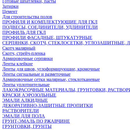
Готовые шпатлёвки, пасты
Затирки
Цемент
Для строительства полов
ПРОФИЛЯ И КОМПЛЕКТУЮЩИЕ ДЛЯ ГКЛ
ПОДВЕСЫ, СОЕДИНИТЕЛИ, УДЛИНИТЕЛИ
ПРОФИЛЬ ДЛЯ ГКЛ
ПРОФИЛИ ФАСАДНЫЕ, ШТУКАТУРНЫЕ
СЕРПЯНКИ, СКОТЧ, СТЕКЛОСЕТКИ, УГЛОЗАЩИТНЫЕ, 
Скотч малярный
Скотч, стрейч-пленка
Армировочные серпянки
Ленты клейкие
Ленты для швов, углоформирующие, кромочные
Ленты сигнальные и разметочные
Армировочные сетки малярные, стеклотканевые
Ленты уплотнительные
ЛАКОКРАСОЧНЫЕ МАТЕРИАЛЫ, ГРУНТОВКИ, РАСТВОР
КРАСКИ АЭРОЗОЛЬНЫЕ
ЭМАЛИ АЛКИДНЫЕ
ДЕКОРАТИВНО-ЗАЩИТНЫЕ ПРОПИТКИ
РАСТВОРИТЕЛИ
ЭМАЛИ ДЛЯ ПОЛА
ГРУНТ-ЭМАЛЬ ПО РЖАВЧИНЕ
ГРУНТОВКИ, ГРУНТЫ