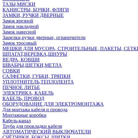
ТАЗЫ,МИСКИ
КАНИСТРЫ, БОЧКИ, ФЛЯГИ
ЗАМКИ, РУЧКИ ДВЕРНЫЕ
Замок врезной
Замок накладной
Замок навесной
Защелки,ручки дверные, ограничители
Замок тросовый
МЕШКИ ДЛЯ МУСОРА, СТРОИТЕЛЬНЫЕ, ПАКЕТЫ, СЕТК
ШПАГАТ,ВЕРЕВКА,ШНУРЫ
ВЕДРА, КОВШИ
ШВАБРЫ,ЩЕТКИ,МЕТЛА
СОВКИ
САЛФЕТКИ, ГУБКИ, ТРЯПКИ
УПЛОТНИТЕЛЬ,ТЕПЛОЛЕНТА
ПЕЧНОЕ ЛИТЬЕ
ЭЛЕКТРИКА, КАБЕЛЬ
КАБЕЛЬ, ПРОВОД
ОБОРУДОВАНИЕ ДЛЯ ЭЛЕКТРОМОНТАЖА
Для монтажа кабеля и провода
Монтажные коробки
Кабель-канал
Труба для прокладки кабеля
АВТОМАТИЧЕСКИЙ ВЫКЛЮЧАТЕЛИ
СЧЁТЧИКИ, БОКСЫ, ЩИТКИ