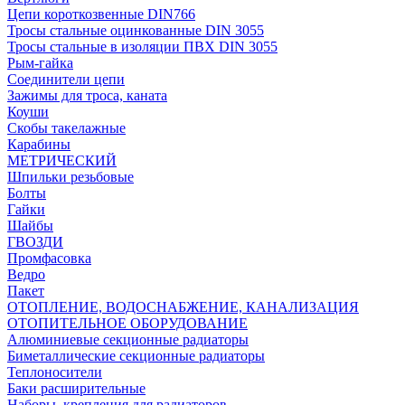
Цепи короткозвенные DIN766
Тросы стальные оцинкованные DIN 3055
Тросы стальные в изоляции ПВХ DIN 3055
Рым-гайка
Соединители цепи
Зажимы для троса, каната
Коуши
Скобы такелажные
Карабины
МЕТРИЧЕСКИЙ
Шпильки резьбовые
Болты
Гайки
Шайбы
ГВОЗДИ
Промфасовка
Ведро
Пакет
ОТОПЛЕНИЕ, ВОДОСНАБЖЕНИЕ, КАНАЛИЗАЦИЯ
ОТОПИТЕЛЬНОЕ ОБОРУДОВАНИЕ
Алюминиевые секционные радиаторы
Биметаллические секционные радиаторы
Теплоносители
Баки расширительные
Наборы, крепления для радиаторов