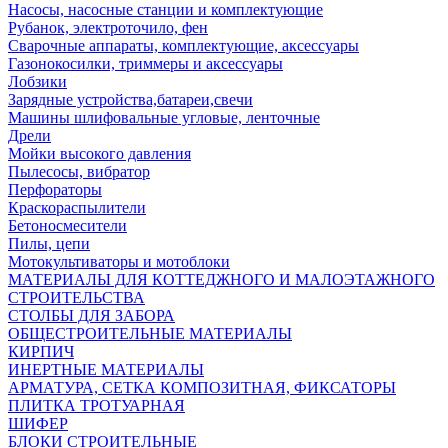
Насосы, насосные станции и комплектующие
Рубанок, электроточило, фен
Сварочные аппараты, комплектующие, аксессуары
Газонокосилки, триммеры и аксессуары
Лобзики
Зарядные устройства,батареи,свечи
Машины шлифовальные угловые, ленточные
Дрели
Мойки высокого давления
Пылесосы, вибратор
Перфораторы
Краскораспылители
Бетоносмесители
Пилы, цепи
Мотокультиваторы и мотоблоки
МАТЕРИАЛЫ ДЛЯ КОТТЕДЖНОГО И МАЛОЭТАЖНОГО
СТРОИТЕЛЬСТВА
СТОЛБЫ ДЛЯ ЗАБОРА
ОБЩЕСТРОИТЕЛЬНЫЕ МАТЕРИАЛЫ
КИРПИЧ
ИНЕРТНЫЕ МАТЕРИАЛЫ
АРМАТУРА, СЕТКА КОМПОЗИТНАЯ, ФИКСАТОРЫ
ПЛИТКА ТРОТУАРНАЯ
ШИФЕР
БЛОКИ СТРОИТЕЛЬНЫЕ