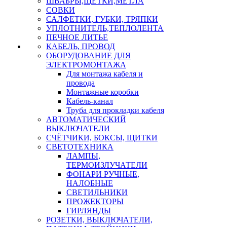
ШВАБРЫ,ЩЕТКИ,МЕТЛА
СОВКИ
САЛФЕТКИ, ГУБКИ, ТРЯПКИ
УПЛОТНИТЕЛЬ,ТЕПЛОЛЕНТА
ПЕЧНОЕ ЛИТЬЕ
КАБЕЛЬ, ПРОВОД
ОБОРУДОВАНИЕ ДЛЯ
ЭЛЕКТРОМОНТАЖА
Для монтажа кабеля и
провода
Монтажные коробки
Кабель-канал
Труба для прокладки кабеля
АВТОМАТИЧЕСКИЙ
ВЫКЛЮЧАТЕЛИ
СЧЁТЧИКИ, БОКСЫ, ЩИТКИ
СВЕТОТЕХНИКА
ЛАМПЫ,
ТЕРМОИЗЛУЧАТЕЛИ
ФОНАРИ РУЧНЫЕ,
НАЛОБНЫЕ
СВЕТИЛЬНИКИ
ПРОЖЕКТОРЫ
ГИРЛЯНДЫ
РОЗЕТКИ, ВЫКЛЮЧАТЕЛИ,