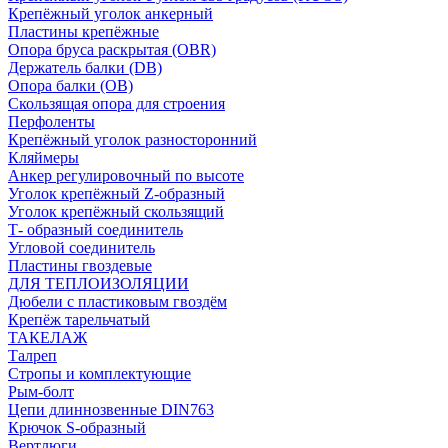
Крепёжный уголок анкерный
Пластины крепёжные
Опора бруса раскрытая (OBR)
Держатель балки (DB)
Опора балки (ОВ)
Скользящая опора для строения
Перфоленты
Крепёжный уголок разносторонний
Кляймеры
Анкер регулировочный по высоте
Уголок крепёжный Z-образный
Уголок крепёжный скользящий
Т- образный соединитель
Угловой соединитель
Пластины гвоздевые
ДЛЯ ТЕПЛОИЗОЛЯЦИИ
Дюбели с пластиковым гвоздём
Крепёж тарельчатый
ТАКЕЛАЖ
Талреп
Стропы и комплектующие
Рым-болт
Цепи длиннозвенные DIN763
Крючок S-образный
Вертлюги