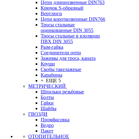
Цепи длиннозвенные DIN763
Крючок S-образный
Вертлюги
Цепи короткозвенные DIN766
Тросы стальные
оцинкованные DIN 3055
Тросы стальные в изоляции
ПВХ DIN 3055
Рым-гайка
Соединители цепи
Зажимы для троса, каната
Коуши
Скобы такелажные
Карабины
+ ЕЩЕ 5
МЕТРИЧЕСКИЙ
Шпильки резьбовые
Болты
Гайки
Шайбы
ГВОЗДИ
Промфасовка
Ведро
Пакет
ОТОПИТЕЛЬНОЕ