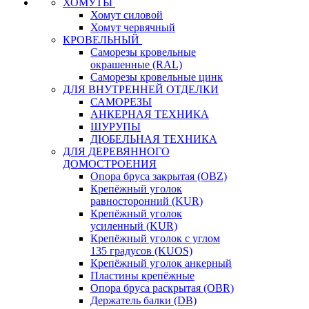
ХОМУТЫ
Хомут силовой
Хомут червячный
КРОВЕЛЬНЫЙ
Саморезы кровельные
окрашенные (RAL)
Саморезы кровельные цинк
ДЛЯ ВНУТРЕННЕЙ ОТДЕЛКИ
САМОРЕЗЫ
АНКЕРНАЯ ТЕХНИКА
ШУРУПЫ
ДЮБЕЛЬНАЯ ТЕХНИКА
ДЛЯ ДЕРЕВЯННОГО
ДОМОСТРОЕНИЯ
Опора бруса закрытая (OBZ)
Крепёжный уголок
равносторонний (KUR)
Крепёжный уголок
усиленный (KUR)
Крепёжный уголок с углом
135 градусов (KUOS)
Крепёжный уголок анкерный
Пластины крепёжные
Опора бруса раскрытая (OBR)
Держатель балки (DB)