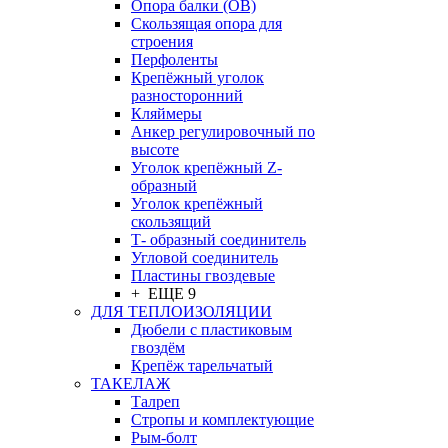
Опора балки (ОВ)
Скользящая опора для
строения
Перфоленты
Крепёжный уголок
разносторонний
Кляймеры
Анкер регулировочный по
высоте
Уголок крепёжный Z-
образный
Уголок крепёжный
скользящий
Т- образный соединитель
Угловой соединитель
Пластины гвоздевые
+ ЕЩЕ 9
ДЛЯ ТЕПЛОИЗОЛЯЦИИ
Дюбели с пластиковым
гвоздём
Крепёж тарельчатый
ТАКЕЛАЖ
Талреп
Стропы и комплектующие
Рым-болт