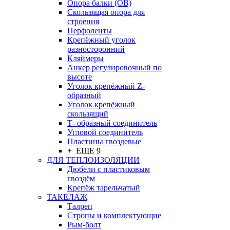
Опора балки (ОВ)
Скользящая опора для
строения
Перфоленты
Крепёжный уголок
разносторонний
Кляймеры
Анкер регулировочный по
высоте
Уголок крепёжный Z-
образный
Уголок крепёжный
скользящий
Т- образный соединитель
Угловой соединитель
Пластины гвоздевые
+ ЕЩЕ 9
ДЛЯ ТЕПЛОИЗОЛЯЦИИ
Дюбели с пластиковым
гвоздём
Крепёж тарельчатый
ТАКЕЛАЖ
Талреп
Стропы и комплектующие
Рым-болт