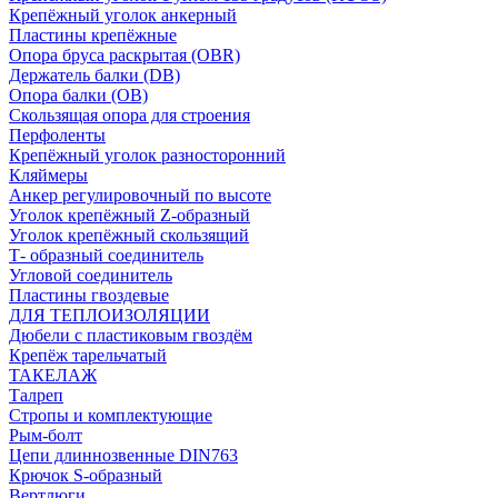
Крепёжный уголок анкерный
Пластины крепёжные
Опора бруса раскрытая (OBR)
Держатель балки (DB)
Опора балки (ОВ)
Скользящая опора для строения
Перфоленты
Крепёжный уголок разносторонний
Кляймеры
Анкер регулировочный по высоте
Уголок крепёжный Z-образный
Уголок крепёжный скользящий
Т- образный соединитель
Угловой соединитель
Пластины гвоздевые
ДЛЯ ТЕПЛОИЗОЛЯЦИИ
Дюбели с пластиковым гвоздём
Крепёж тарельчатый
ТАКЕЛАЖ
Талреп
Стропы и комплектующие
Рым-болт
Цепи длиннозвенные DIN763
Крючок S-образный
Вертлюги