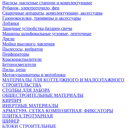
Насосы, насосные станции и комплектующие
Рубанок, электроточило, фен
Сварочные аппараты, комплектующие, аксессуары
Газонокосилки, триммеры и аксессуары
Лобзики
Зарядные устройства,батареи,свечи
Машины шлифовальные угловые, ленточные
Дрели
Мойки высокого давления
Пылесосы, вибратор
Перфораторы
Краскораспылители
Бетоносмесители
Пилы, цепи
Мотокультиваторы и мотоблоки
МАТЕРИАЛЫ ДЛЯ КОТТЕДЖНОГО И МАЛОЭТАЖНОГО
СТРОИТЕЛЬСТВА
СТОЛБЫ ДЛЯ ЗАБОРА
ОБЩЕСТРОИТЕЛЬНЫЕ МАТЕРИАЛЫ
КИРПИЧ
ИНЕРТНЫЕ МАТЕРИАЛЫ
АРМАТУРА, СЕТКА КОМПОЗИТНАЯ, ФИКСАТОРЫ
ПЛИТКА ТРОТУАРНАЯ
ШИФЕР
БЛОКИ СТРОИТЕЛЬНЫЕ