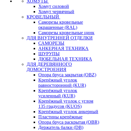
ХОМУТЫ
Хомут силовой
Хомут червячный
КРОВЕЛЬНЫЙ
Саморезы кровельные
окрашенные (RAL)
Саморезы кровельные цинк
ДЛЯ ВНУТРЕННЕЙ ОТДЕЛКИ
САМОРЕЗЫ
АНКЕРНАЯ ТЕХНИКА
ШУРУПЫ
ДЮБЕЛЬНАЯ ТЕХНИКА
ДЛЯ ДЕРЕВЯННОГО
ДОМОСТРОЕНИЯ
Опора бруса закрытая (OBZ)
Крепёжный уголок
равносторонний (KUR)
Крепёжный уголок
усиленный (KUR)
Крепёжный уголок с углом
135 градусов (KUOS)
Крепёжный уголок анкерный
Пластины крепёжные
Опора бруса раскрытая (OBR)
Держатель балки (DB)