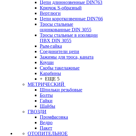
Цепи длиннозвенные DIN763
Крючок S-образный
Вертлюги
Цепи короткозвенные DIN766
Тросы стальные
оцинкованные DIN 3055
Тросы стальные в изоляции
ПВХ DIN 3055
Рым-гайка
Соединители цепи
Зажимы для троса, каната
Коуши
Скобы такелажные
Карабины
+ ЕЩЕ 5
МЕТРИЧЕСКИЙ
Шпильки резьбовые
Болты
Гайки
Шайбы
ГВОЗДИ
Промфасовка
Ведро
Пакет
ОТОПИТЕЛЬНОЕ