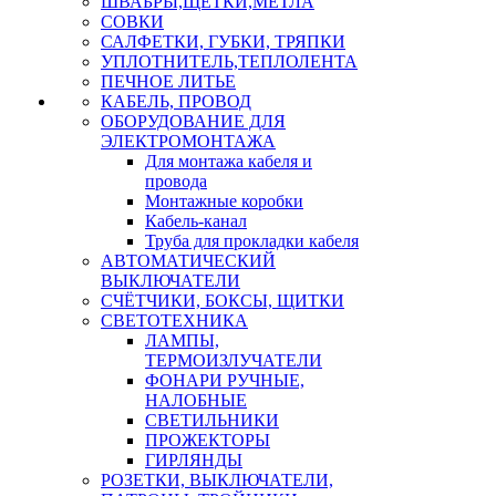
ШВАБРЫ,ЩЕТКИ,МЕТЛА
СОВКИ
САЛФЕТКИ, ГУБКИ, ТРЯПКИ
УПЛОТНИТЕЛЬ,ТЕПЛОЛЕНТА
ПЕЧНОЕ ЛИТЬЕ
КАБЕЛЬ, ПРОВОД
ОБОРУДОВАНИЕ ДЛЯ
ЭЛЕКТРОМОНТАЖА
Для монтажа кабеля и
провода
Монтажные коробки
Кабель-канал
Труба для прокладки кабеля
АВТОМАТИЧЕСКИЙ
ВЫКЛЮЧАТЕЛИ
СЧЁТЧИКИ, БОКСЫ, ЩИТКИ
СВЕТОТЕХНИКА
ЛАМПЫ,
ТЕРМОИЗЛУЧАТЕЛИ
ФОНАРИ РУЧНЫЕ,
НАЛОБНЫЕ
СВЕТИЛЬНИКИ
ПРОЖЕКТОРЫ
ГИРЛЯНДЫ
РОЗЕТКИ, ВЫКЛЮЧАТЕЛИ,