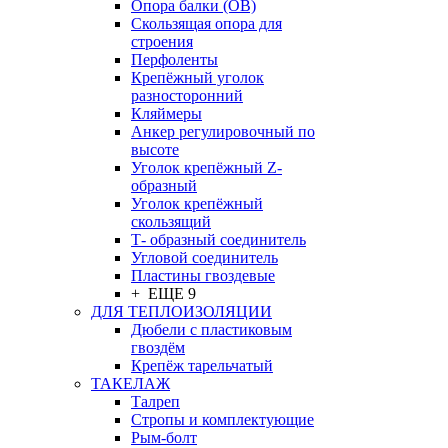
Опора балки (ОВ)
Скользящая опора для
строения
Перфоленты
Крепёжный уголок
разносторонний
Кляймеры
Анкер регулировочный по
высоте
Уголок крепёжный Z-
образный
Уголок крепёжный
скользящий
Т- образный соединитель
Угловой соединитель
Пластины гвоздевые
+ ЕЩЕ 9
ДЛЯ ТЕПЛОИЗОЛЯЦИИ
Дюбели с пластиковым
гвоздём
Крепёж тарельчатый
ТАКЕЛАЖ
Талреп
Стропы и комплектующие
Рым-болт