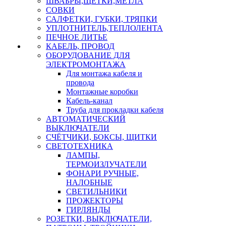
ШВАБРЫ,ЩЕТКИ,МЕТЛА
СОВКИ
САЛФЕТКИ, ГУБКИ, ТРЯПКИ
УПЛОТНИТЕЛЬ,ТЕПЛОЛЕНТА
ПЕЧНОЕ ЛИТЬЕ
КАБЕЛЬ, ПРОВОД
ОБОРУДОВАНИЕ ДЛЯ
ЭЛЕКТРОМОНТАЖА
Для монтажа кабеля и
провода
Монтажные коробки
Кабель-канал
Труба для прокладки кабеля
АВТОМАТИЧЕСКИЙ
ВЫКЛЮЧАТЕЛИ
СЧЁТЧИКИ, БОКСЫ, ЩИТКИ
СВЕТОТЕХНИКА
ЛАМПЫ,
ТЕРМОИЗЛУЧАТЕЛИ
ФОНАРИ РУЧНЫЕ,
НАЛОБНЫЕ
СВЕТИЛЬНИКИ
ПРОЖЕКТОРЫ
ГИРЛЯНДЫ
РОЗЕТКИ, ВЫКЛЮЧАТЕЛИ,