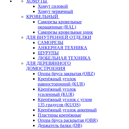
ХОМУТЫ
Хомут силовой
Хомут червячный
КРОВЕЛЬНЫЙ
Саморезы кровельные
окрашенные (RAL)
Саморезы кровельные цинк
ДЛЯ ВНУТРЕННЕЙ ОТДЕЛКИ
САМОРЕЗЫ
АНКЕРНАЯ ТЕХНИКА
ШУРУПЫ
ДЮБЕЛЬНАЯ ТЕХНИКА
ДЛЯ ДЕРЕВЯННОГО
ДОМОСТРОЕНИЯ
Опора бруса закрытая (OBZ)
Крепёжный уголок
равносторонний (KUR)
Крепёжный уголок
усиленный (KUR)
Крепёжный уголок с углом
135 градусов (KUOS)
Крепёжный уголок анкерный
Пластины крепёжные
Опора бруса раскрытая (OBR)
Держатель балки (DB)