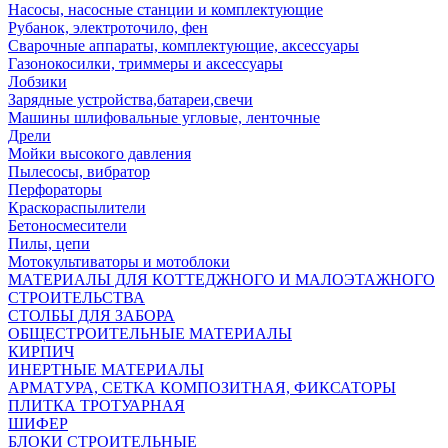
Насосы, насосные станции и комплектующие
Рубанок, электроточило, фен
Сварочные аппараты, комплектующие, аксессуары
Газонокосилки, триммеры и аксессуары
Лобзики
Зарядные устройства,батареи,свечи
Машины шлифовальные угловые, ленточные
Дрели
Мойки высокого давления
Пылесосы, вибратор
Перфораторы
Краскораспылители
Бетоносмесители
Пилы, цепи
Мотокультиваторы и мотоблоки
МАТЕРИАЛЫ ДЛЯ КОТТЕДЖНОГО И МАЛОЭТАЖНОГО
СТРОИТЕЛЬСТВА
СТОЛБЫ ДЛЯ ЗАБОРА
ОБЩЕСТРОИТЕЛЬНЫЕ МАТЕРИАЛЫ
КИРПИЧ
ИНЕРТНЫЕ МАТЕРИАЛЫ
АРМАТУРА, СЕТКА КОМПОЗИТНАЯ, ФИКСАТОРЫ
ПЛИТКА ТРОТУАРНАЯ
ШИФЕР
БЛОКИ СТРОИТЕЛЬНЫЕ