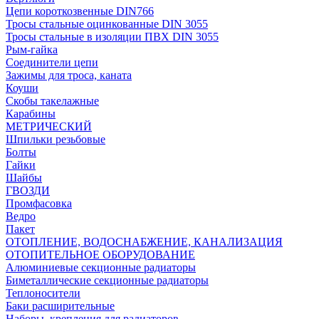
Цепи короткозвенные DIN766
Тросы стальные оцинкованные DIN 3055
Тросы стальные в изоляции ПВХ DIN 3055
Рым-гайка
Соединители цепи
Зажимы для троса, каната
Коуши
Скобы такелажные
Карабины
МЕТРИЧЕСКИЙ
Шпильки резьбовые
Болты
Гайки
Шайбы
ГВОЗДИ
Промфасовка
Ведро
Пакет
ОТОПЛЕНИЕ, ВОДОСНАБЖЕНИЕ, КАНАЛИЗАЦИЯ
ОТОПИТЕЛЬНОЕ ОБОРУДОВАНИЕ
Алюминиевые секционные радиаторы
Биметаллические секционные радиаторы
Теплоносители
Баки расширительные
Наборы, крепления для радиаторов