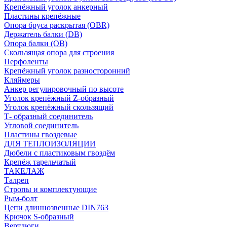
Крепёжный уголок анкерный
Пластины крепёжные
Опора бруса раскрытая (OBR)
Держатель балки (DB)
Опора балки (ОВ)
Скользящая опора для строения
Перфоленты
Крепёжный уголок разносторонний
Кляймеры
Анкер регулировочный по высоте
Уголок крепёжный Z-образный
Уголок крепёжный скользящий
Т- образный соединитель
Угловой соединитель
Пластины гвоздевые
ДЛЯ ТЕПЛОИЗОЛЯЦИИ
Дюбели с пластиковым гвоздём
Крепёж тарельчатый
ТАКЕЛАЖ
Талреп
Стропы и комплектующие
Рым-болт
Цепи длиннозвенные DIN763
Крючок S-образный
Вертлюги