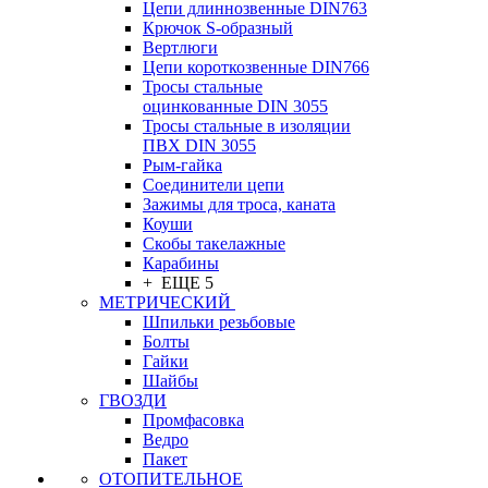
Цепи длиннозвенные DIN763
Крючок S-образный
Вертлюги
Цепи короткозвенные DIN766
Тросы стальные
оцинкованные DIN 3055
Тросы стальные в изоляции
ПВХ DIN 3055
Рым-гайка
Соединители цепи
Зажимы для троса, каната
Коуши
Скобы такелажные
Карабины
+ ЕЩЕ 5
МЕТРИЧЕСКИЙ
Шпильки резьбовые
Болты
Гайки
Шайбы
ГВОЗДИ
Промфасовка
Ведро
Пакет
ОТОПИТЕЛЬНОЕ