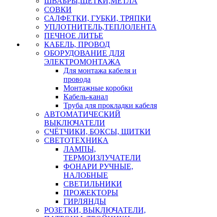
ШВАБРЫ,ЩЕТКИ,МЕТЛА
СОВКИ
САЛФЕТКИ, ГУБКИ, ТРЯПКИ
УПЛОТНИТЕЛЬ,ТЕПЛОЛЕНТА
ПЕЧНОЕ ЛИТЬЕ
КАБЕЛЬ, ПРОВОД
ОБОРУДОВАНИЕ ДЛЯ
ЭЛЕКТРОМОНТАЖА
Для монтажа кабеля и
провода
Монтажные коробки
Кабель-канал
Труба для прокладки кабеля
АВТОМАТИЧЕСКИЙ
ВЫКЛЮЧАТЕЛИ
СЧЁТЧИКИ, БОКСЫ, ЩИТКИ
СВЕТОТЕХНИКА
ЛАМПЫ,
ТЕРМОИЗЛУЧАТЕЛИ
ФОНАРИ РУЧНЫЕ,
НАЛОБНЫЕ
СВЕТИЛЬНИКИ
ПРОЖЕКТОРЫ
ГИРЛЯНДЫ
РОЗЕТКИ, ВЫКЛЮЧАТЕЛИ,