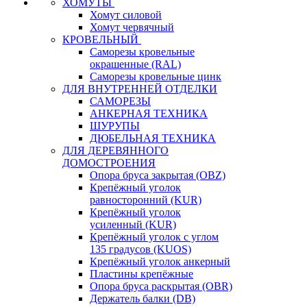
ХОМУТЫ
Хомут силовой
Хомут червячный
КРОВЕЛЬНЫЙ
Саморезы кровельные
окрашенные (RAL)
Саморезы кровельные цинк
ДЛЯ ВНУТРЕННЕЙ ОТДЕЛКИ
САМОРЕЗЫ
АНКЕРНАЯ ТЕХНИКА
ШУРУПЫ
ДЮБЕЛЬНАЯ ТЕХНИКА
ДЛЯ ДЕРЕВЯННОГО
ДОМОСТРОЕНИЯ
Опора бруса закрытая (OBZ)
Крепёжный уголок
равносторонний (KUR)
Крепёжный уголок
усиленный (KUR)
Крепёжный уголок с углом
135 градусов (KUOS)
Крепёжный уголок анкерный
Пластины крепёжные
Опора бруса раскрытая (OBR)
Держатель балки (DB)