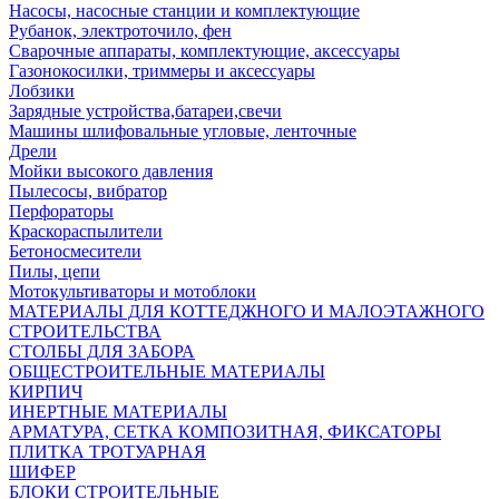
Насосы, насосные станции и комплектующие
Рубанок, электроточило, фен
Сварочные аппараты, комплектующие, аксессуары
Газонокосилки, триммеры и аксессуары
Лобзики
Зарядные устройства,батареи,свечи
Машины шлифовальные угловые, ленточные
Дрели
Мойки высокого давления
Пылесосы, вибратор
Перфораторы
Краскораспылители
Бетоносмесители
Пилы, цепи
Мотокультиваторы и мотоблоки
МАТЕРИАЛЫ ДЛЯ КОТТЕДЖНОГО И МАЛОЭТАЖНОГО
СТРОИТЕЛЬСТВА
СТОЛБЫ ДЛЯ ЗАБОРА
ОБЩЕСТРОИТЕЛЬНЫЕ МАТЕРИАЛЫ
КИРПИЧ
ИНЕРТНЫЕ МАТЕРИАЛЫ
АРМАТУРА, СЕТКА КОМПОЗИТНАЯ, ФИКСАТОРЫ
ПЛИТКА ТРОТУАРНАЯ
ШИФЕР
БЛОКИ СТРОИТЕЛЬНЫЕ