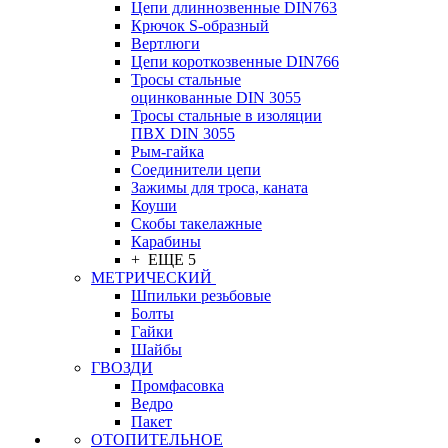
Цепи длиннозвенные DIN763
Крючок S-образный
Вертлюги
Цепи короткозвенные DIN766
Тросы стальные
оцинкованные DIN 3055
Тросы стальные в изоляции
ПВХ DIN 3055
Рым-гайка
Соединители цепи
Зажимы для троса, каната
Коуши
Скобы такелажные
Карабины
+ ЕЩЕ 5
МЕТРИЧЕСКИЙ
Шпильки резьбовые
Болты
Гайки
Шайбы
ГВОЗДИ
Промфасовка
Ведро
Пакет
ОТОПИТЕЛЬНОЕ