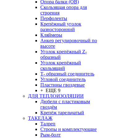
Опора балки (ОВ)
Скользящая опора для
строения
Перфоленты
Крепёжный уголок
разносторонний
Кляймеры
Анкер регулировочный по
высоте
Уголок крепёжный Z-
образный
Уголок крепёжный
скользящий
Т- образный соединитель
Угловой соединитель
Пластины гвоздевые
+ ЕЩЕ 9
ДЛЯ ТЕПЛОИЗОЛЯЦИИ
Дюбели с пластиковым
гвоздём
Крепёж тарельчатый
ТАКЕЛАЖ
Талреп
Стропы и комплектующие
Рым-болт