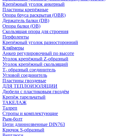
Крепёжный уголок анкерный
Пластины крепёжные
Опора бруса раскрытая (OBR)
Держатель балки (DB)
Опора балки (ОВ)
Скользящая опора для строения
Перфоленты
Крепёжный уголок разносторонний
Кляймеры
Анкер регулировочный по высоте
Уголок крепёжный Z-образный
Уголок крепёжный скользящий
Т- образный соединитель
Угловой соединитель
Пластины гвоздевые
ДЛЯ ТЕПЛОИЗОЛЯЦИИ
Дюбели с пластиковым гвоздём
Крепёж тарельчатый
ТАКЕЛАЖ
Талреп
Стропы и комплектующие
Рым-болт
Цепи длиннозвенные DIN763
Крючок S-образный
Вертлюги