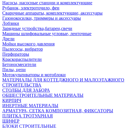
Насосы, насосные станции и комплектующие
Рубанок, электроточило, фен
Сварочные аппараты, комплектующие, аксессуары
Газонокосилки, триммеры и аксессуары
Лобзики
Зарядные устройства,батареи,свечи
Машины шлифовальные угловые, ленточные
Дрели
Мойки высокого давления
Пылесосы, вибратор
Перфораторы
Краскораспылители
Бетоносмесители
Пилы, цепи
Мотокультиваторы и мотоблоки
МАТЕРИАЛЫ ДЛЯ КОТТЕДЖНОГО И МАЛОЭТАЖНОГО
СТРОИТЕЛЬСТВА
СТОЛБЫ ДЛЯ ЗАБОРА
ОБЩЕСТРОИТЕЛЬНЫЕ МАТЕРИАЛЫ
КИРПИЧ
ИНЕРТНЫЕ МАТЕРИАЛЫ
АРМАТУРА, СЕТКА КОМПОЗИТНАЯ, ФИКСАТОРЫ
ПЛИТКА ТРОТУАРНАЯ
ШИФЕР
БЛОКИ СТРОИТЕЛЬНЫЕ