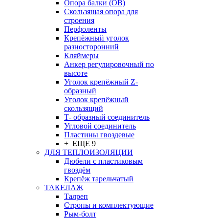
Опора балки (ОВ)
Скользящая опора для
строения
Перфоленты
Крепёжный уголок
разносторонний
Кляймеры
Анкер регулировочный по
высоте
Уголок крепёжный Z-
образный
Уголок крепёжный
скользящий
Т- образный соединитель
Угловой соединитель
Пластины гвоздевые
+ ЕЩЕ 9
ДЛЯ ТЕПЛОИЗОЛЯЦИИ
Дюбели с пластиковым
гвоздём
Крепёж тарельчатый
ТАКЕЛАЖ
Талреп
Стропы и комплектующие
Рым-болт