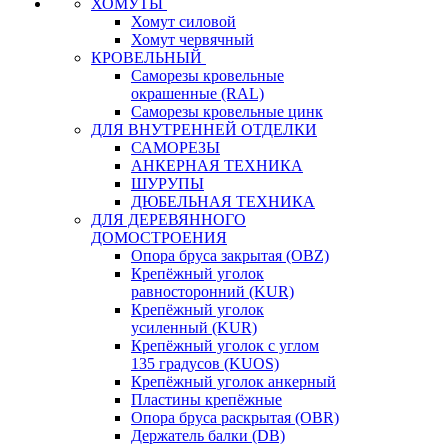
ХОМУТЫ
Хомут силовой
Хомут червячный
КРОВЕЛЬНЫЙ
Саморезы кровельные
окрашенные (RAL)
Саморезы кровельные цинк
ДЛЯ ВНУТРЕННЕЙ ОТДЕЛКИ
САМОРЕЗЫ
АНКЕРНАЯ ТЕХНИКА
ШУРУПЫ
ДЮБЕЛЬНАЯ ТЕХНИКА
ДЛЯ ДЕРЕВЯННОГО
ДОМОСТРОЕНИЯ
Опора бруса закрытая (OBZ)
Крепёжный уголок
равносторонний (KUR)
Крепёжный уголок
усиленный (KUR)
Крепёжный уголок с углом
135 градусов (KUOS)
Крепёжный уголок анкерный
Пластины крепёжные
Опора бруса раскрытая (OBR)
Держатель балки (DB)