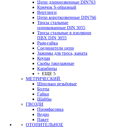
Цепи длиннозвенные DIN763
Крючок S-образный
Вертлюги
Цепи короткозвенные DIN766
Тросы стальные
оцинкованные DIN 3055
Тросы стальные в изоляции
ПВХ DIN 3055
Рым-гайка
Соединители цепи
Зажимы для троса, каната
Коуши
Скобы такелажные
Карабины
+ ЕЩЕ 5
МЕТРИЧЕСКИЙ
Шпильки резьбовые
Болты
Гайки
Шайбы
ГВОЗДИ
Промфасовка
Ведро
Пакет
ОТОПИТЕЛЬНОЕ