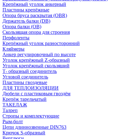
Крепёжный уголок анкерный
Пластины крепёжные
Опора бруса раскрытая (OBR)
Держатель балки (DB)
Опора балки (ОВ)
Скользящая опора для строения
Перфоленты
Крепёжный уголок разносторонний
Кляймеры
Анкер регулировочный по высоте
Уголок крепёжный Z-образный
Уголок крепёжный скользящий
Т- образный соединитель
Угловой соединитель
Пластины гвоздевые
ДЛЯ ТЕПЛОИЗОЛЯЦИИ
Дюбели с пластиковым гвоздём
Крепёж тарельчатый
ТАКЕЛАЖ
Талреп
Стропы и комплектующие
Рым-болт
Цепи длиннозвенные DIN763
Крючок S-образный
Вертлюги