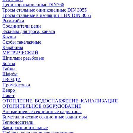
Цепи короткозвенные DIN766
Тросы стальные оцинкованные DIN 3055
Тросы стальные в изоляции ПВХ DIN 3055
Рым-гайка
Соединители цепи
Зажимы для троса, каната
Коуши
Скобы такелажные
Карабины
МЕТРИЧЕСКИЙ
Шпильки резьбовые
Болты
Гайки
Шайбы
ГВОЗДИ
Промфасовка
Ведро
Пакет
ОТОПЛЕНИЕ, ВОДОСНАБЖЕНИЕ, КАНАЛИЗАЦИЯ
ОТОПИТЕЛЬНОЕ ОБОРУДОВАНИЕ
Алюминиевые секционные радиаторы
Биметаллические секционные радиаторы
Теплоносители
Баки расширительные
Наборы, крепления для радиаторов