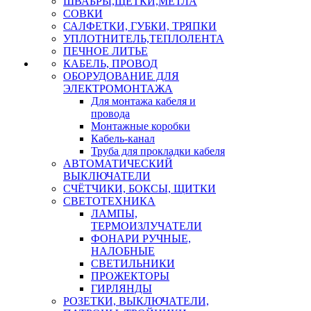
ШВАБРЫ,ЩЕТКИ,МЕТЛА
СОВКИ
САЛФЕТКИ, ГУБКИ, ТРЯПКИ
УПЛОТНИТЕЛЬ,ТЕПЛОЛЕНТА
ПЕЧНОЕ ЛИТЬЕ
КАБЕЛЬ, ПРОВОД
ОБОРУДОВАНИЕ ДЛЯ
ЭЛЕКТРОМОНТАЖА
Для монтажа кабеля и
провода
Монтажные коробки
Кабель-канал
Труба для прокладки кабеля
АВТОМАТИЧЕСКИЙ
ВЫКЛЮЧАТЕЛИ
СЧЁТЧИКИ, БОКСЫ, ЩИТКИ
СВЕТОТЕХНИКА
ЛАМПЫ,
ТЕРМОИЗЛУЧАТЕЛИ
ФОНАРИ РУЧНЫЕ,
НАЛОБНЫЕ
СВЕТИЛЬНИКИ
ПРОЖЕКТОРЫ
ГИРЛЯНДЫ
РОЗЕТКИ, ВЫКЛЮЧАТЕЛИ,